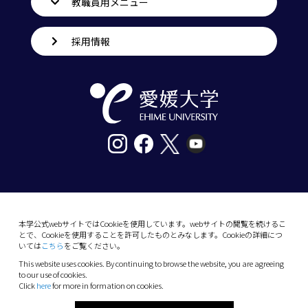
教職員用メニュー
採用情報
〒790-8577愛媛県松山市道後樋又10番13号
tel. 089-927-9000
本学公式webサイトではCookieを使用しています。webサイトの閲覧を続けるこ
とで、Cookieを使用することを許可したものとみなします。Cookieの詳細につ
10-13 Dogo-Himata, Matsuyama, Ehime 790-
いては
こちら
をご覧ください。
8577 Japan
This website uses cookies. By continuing to browse the website, you are agreeing
Phone: +81 89-927-9000
to our use of cookies.
Click
here
for more in formation on cookies.