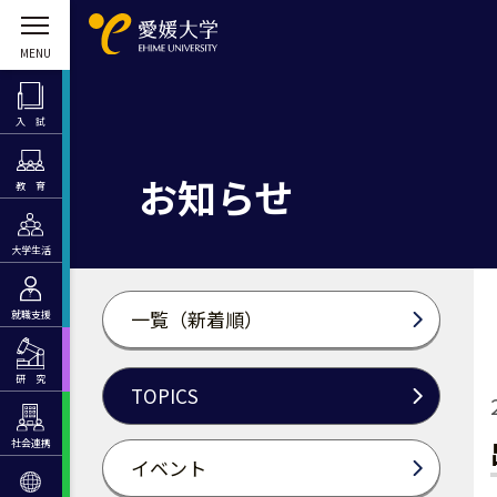
入 試
お知らせ
教 育
大学生活
一覧（新着順）
就職支援
研 究
TOPICS
社会連携
イベント