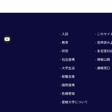
- 入試
- このサ
- 教育
- 音声読
- 研究
- 多言語対
- 社会連携
- 情報公開
- 大学生活
- 通報窓口
- 就職支援
- 国際連携
- 危機管理
- 愛媛大学について