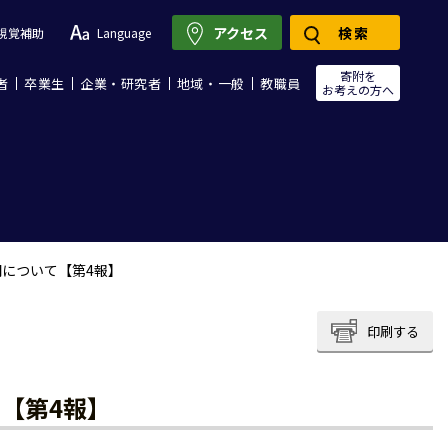
アクセス
検索
視覚補助
Language
寄附を
者
卒業生
企業・研究者
地域・一般
教職員
お考えの方へ
について【第4報】
印刷する
【第4報】