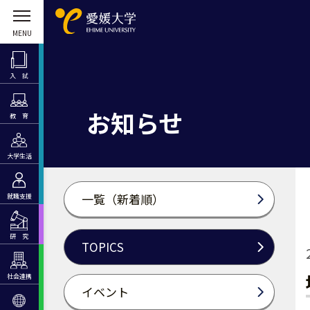
入 試
お知らせ
教 育
大学生活
一覧（新着順）
就職支援
研 究
TOPICS
社会連携
イベント