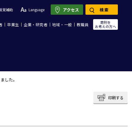
アクセス
検索
視覚補助
Language
寄附を
者
卒業生
企業・研究者
地域・一般
教職員
お考えの方へ
しました。
印刷する
。