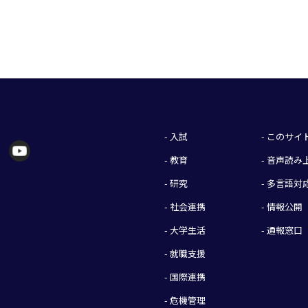
- 入試
- このサ
- 教育
- 音声読
- 研究
- 多言語対
- 社会連携
- 情報公開
- 大学生活
- 通報窓口
- 就職支援
- 国際連携
- 危機管理