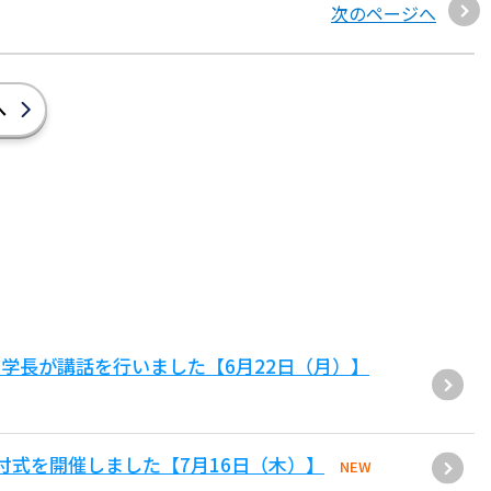
次のページへ
へ
学長が講話を行いました【6月22日（月）】
付式を開催しました【7月16日（木）】
NEW