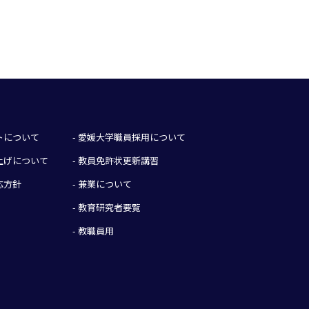
イトについて
- 愛媛大学職員採用について
み上げについて
- 教員免許状更新講習
応方針
- 兼業について
- 教育研究者要覧
- 教職員用