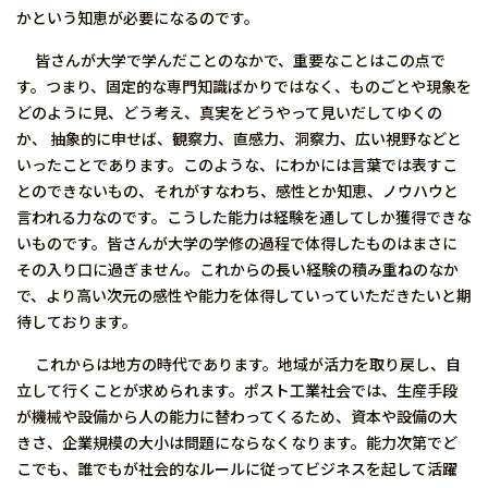
かという知恵が必要になるのです。
皆さんが大学で学んだことのなかで、重要なことはこの点で
す。つまり、固定的な専門知識ばかりではなく、ものごとや現象を
どのように見、どう考え、真実をどうやって見いだしてゆくの
か、 抽象的に申せば、観察力、直感力、洞察力、広い視野などと
いったことであります。このような、にわかには言葉では表すこ
とのできないもの、それがすなわち、感性とか知恵、ノウハウと
言われる力なのです。こうした能力は経験を通してしか獲得できな
いものです。皆さんが大学の学修の過程で体得したものはまさに
その入り口に過ぎません。これからの長い経験の積み重ねのなか
で、より高い次元の感性や能力を体得していっていただきたいと期
待しております。
これからは地方の時代であります。地域が活力を取り戻し、自
立して行くことが求められます。ポスト工業社会では、生産手段
が機械や設備から人の能力に替わってくるため、資本や設備の大
きさ、企業規模の大小は問題にならなくなります。能力次第でど
こでも、誰でもが社会的なルールに従ってビジネスを起して活躍