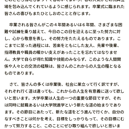
場を包み込んでくれているように感じられます。卒業式に臨まれた
皆さんの喜びもまたひとしおのことと存じます。
卒業される皆さんがこの４年間あるいは６年間、さまざまな困
難や試練を乗り越えて、今日のこの日を迎えるに至った努力に対
し、心から敬意を表し、その努力をたたえるものであります。こ
こまでに至った過程には、苦楽をともにした友人、先輩や後輩、
指導教員や職員の暖かい支えがあったことを忘れてはなりませ
ん。大学で自らが得た知識や技能のみならず、このような人間関
係や人々との交流の経験は、皆さんのこれからの人生の糧となる
ものであります。
さて、皆さんの多くは卒業後、社会に巣立って行く訳ですが、
それぞれ行く道は違っても、これからの人生を有意義に送って欲し
いと思います。大学卒業は人生の一つの重要な節目ですが、それ
は同時に就職あるいは大学院進学という新たな道の始まりであり
ます。その節目にあたって、新たな道をどう進んで行くか、自分の
なすべきことは何かを考え、目標をしっかりもって、その目標にむ
かって努力すること、このことにぜひ取り組んで欲しいと思いま