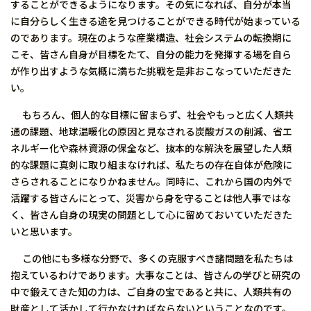
することができるようになります。その気になれば、自分が本当
に自分らしく生きる途を見つけることができる時代が始まっている
のであります。現在のような産業構造、社会システムの転換期に
こそ、皆さん自身が目標をたて、自分の能力を発揮する場を自ら
が作り出すような気概に満ちた挑戦を是非おこなっていただきた
い。
もちろん、個人的な目標に留まらず、社会やもっと広く人類共
通の課題、地球温暖化の原因と見なされる炭酸ガスの削減、省エ
ネルギー化や森林資源の保全など、抜本的な解決を展望した人類
的な課題に真剣に取り組まなければ、私たちの存在自体が危険に
さらされることになりかねません。同時に、これから国の内外で
活躍する皆さんにとって、災害から身を守ることは他人事ではな
く、皆さん自身の現実の問題として心に留めておいていただきた
いと思います。
この他にも多様な分野で、多くの克服すべき諸問題を私たちは
抱えているわけであります。大事なことは、皆さんの学びと研究の
中で鍛えてきた知の力は、ご自身の宝であると共に、人類共有の
財産として活かして行かなければならないということなのです。