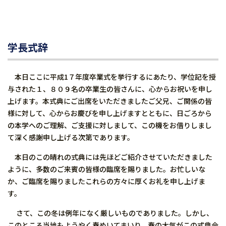
学長式辞
本日ここに平成1７年度卒業式を挙行するにあたり、学位記を授
与された１、８０９名の卒業生の皆さんに、心からお祝いを申し
上げます。本式典にご出席をいただきましたご父兄、ご関係の皆
様に対して、心からお慶びを申し上げますとともに、日ごろから
の本学へのご理解、ご支援に対しまして、この機をお借りしまし
て深く感謝申し上げる次第であります。
本日のこの晴れの式典には先ほどご紹介させていただきました
ように、多数のご来賓の皆様の臨席を賜りました。お忙しいな
か、ご臨席を賜りましたこれらの方々に厚くお礼を申し上げま
す。
さて、この冬は例年になく厳しいものでありました。しかし、
このところ当地もようやく春めいてまいり、春の大気がこの式典会