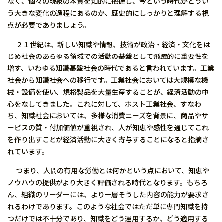
なく、個々の現象の本質を知的に把握し、今という時代がどうい
う大きな変化の過程にあるのか、歴史的にしっかりと理解する視
点が必要でありましょう。
２１世紀は、新しい知識や情報、技術が政治・経済・文化をは
じめ社会のあらゆる領域での活動の基盤として飛躍的に重要性を
増す、いわゆる知識基盤社会の時代であると言われています。工業
社会から知識社会への移行です。工業社会においては大規模な機
械・設備を使い、規格製品を大量生産することが、経済活動の中
心をなしてきました。これに対して、ポスト工業社会、すなわ
ち、知識社会においては、多様な消費ニーズを背景に、商品やサ
ービスの質・付加価値が重視され、人が知恵や感性を通じてこれ
を作り出すことが経済活動に大きく寄与することになると指摘さ
れています。
つまり、人間の有用な労働とは何かという点において、知恵や
ノウハウの提供がより大きく評価される時代となります。もちろ
ん、組織のリーダーには、より一層そうした内容の能力が要求さ
れるわけであります。このような社会ではただ単に専門知識を持
つだけでは不十分であり、知識をどう運用するか、どう適用する