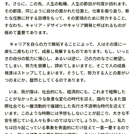
す。さらに、この先、人生の転機、人生の節目が何度か訪れます。
その都度、同じように自分の置かれた位置と、仕事を振り返り、新
たな任務に対する目標をもって、その実現のために努力すること、
すなわち、キャリア・デザインやキャリア開発と呼ばれるものが
極めて重要であります。
キャリアを自らの力で開拓することによって、人はその度に一
皮も二皮もむけて、成長し発展するものであります。もし、いっと
きの自分の能力に慢心し、あるいは逆に、己の力のなさに絶望し
てしまい、努力を放棄し、諦めてしまいますと、そこで人の成長
発達はストップしてしまいます。そうして、努力する人との差がい
つのまにか、歴然としてくるのであります。
いま、我が国は、社会的にも、経済的にも、これまで経験した
ことがなかったような急激な変化の時代を迎え、国内でもまた国
際社会でも一層流動的で複雑化した先行き不透明な時代を迎えて
います。このような時期には予想もしないことが起こり、大きな不
安を感じている人々も多いのではないでしょうか。しかし、私た
ちは日々起こっている事象を表面的にだけ捉えて一喜一憂するので