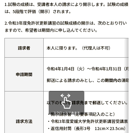
1.試験の成績は、受講者本人の請求により開示します。試験の成績
は、5段階で評価（開示）されます。
2.令和3
年度免許状更新講習の試験成績の開示は、次のとおり行い
ますので、希望者は期間内に申し込んでください。
請求者
本人に限ります。（代理人は不可）
令和4年1月4日（火）～令和4年1月31日（月
申請期間
郵送による請求のみとし、この
期間内の消印
以下のものを
請求先まで郵送
してください。
スクロールできます
・開示請求書（必要事項記入のこと）
請求方法
・令和3年度愛媛大学免許状更新講習受講票
・返信用封筒（長形3号 12cm×23.5cm）