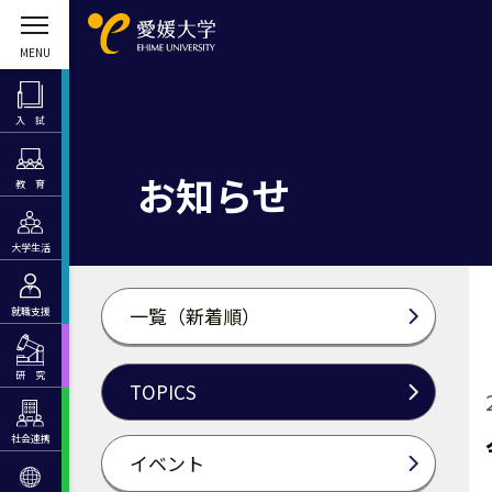
入 試
お知らせ
教 育
大学生活
一覧（新着順）
就職支援
研 究
TOPICS
社会連携
イベント