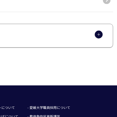
イトについて
- 愛媛大学職員採用について
み上げについて
- 教員免許状更新講習