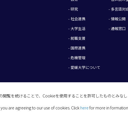
- 研究
- 多言語対
- 社会連携
- 情報公開
- 大学生活
- 通報窓口
- 就職支援
- 国際連携
- 危機管理
- 愛媛大学について
イトの閲覧を続けることで、Cookieを使用することを許可したものとみな
(C) 2026 Ehime University.
 you are agreeing to our use of cookies.
Click
here
for more in formation