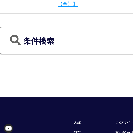
（金）】
条件検索
- 入試
- このサ
- 教育
- 音声読