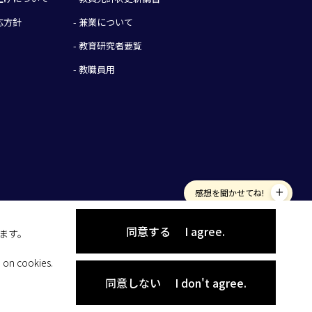
応方針
- 兼業について
- 教育研究者要覧
- 教職員用
感想を聞かせてね!
同意する
I agree.
します。
 on cookies.
同意しない
I don't agree.