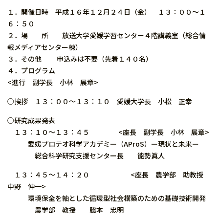
１．開催日時 平成１６年１２月２４日（金） １３：００〜１
６：５０
２．場 所 放送大学愛媛学習センター４階講義室（総合情
報メディアセンター棟）
３．その他 申込みは不要（先着１４０名）
４．プログラム
<進行 副学長 小林 展章>
○挨拶 １３：００〜１３：１０ 愛媛大学長 小松 正幸
○研究成果発表
１３：１０〜１３：４５ <座長 副学長 小林 展章>
愛媛プロテオ科学アカデミー（AProS）ー現状と未来ー
総合科学研究支援センター長 能勢眞人
１３：４５〜１４：２０ <座長 農学部 助教授
中野 伸一>
環境保全を軸とした循環型社会構築のための基礎技術開発
農学部 教授 脇本 忠明