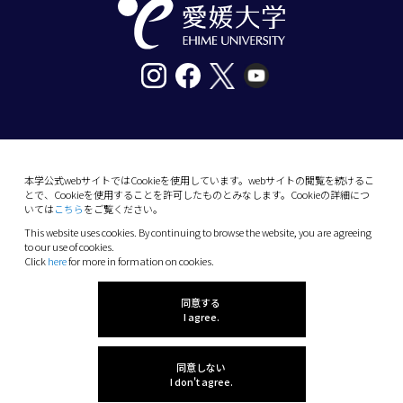
〒790-8577愛媛県松山市道後樋又10番13号
tel. 089-927-9000
本学公式webサイトではCookieを使用しています。webサイトの閲覧を続けるこ
とで、Cookieを使用することを許可したものとみなします。Cookieの詳細につ
10-13 Dogo-Himata, Matsuyama, Ehime 790-
いては
こちら
をご覧ください。
8577 Japan
This website uses cookies. By continuing to browse the website, you are agreeing
Phone: +81 89-927-9000
to our use of cookies.
Click
here
for more in formation on cookies.
(C) 2026 Ehime University.
同意する
I agree.
同意しない
I don't agree.
感想を聞かせてね!