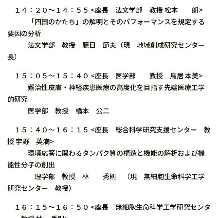
１４：２０〜１４：５５ <座長 法文学部 教授 松本 朗>
「四国のかたち」の解明とそのパフォーマンスを規定する
要因の分析
法文学部 教授 藤目 節夫（現 地域創成研究センター
長）
１５：０５〜１５：４０ <座長 医学部 教授 鳥居 本美>
難治性皮膚・神経疾患医療の高度化を目指す先端医療工学
的研究
医学部 教授 橋本 公二
１５：４０〜１６：１５ <座長 総合科学研究支援センター 教
授 宇野 英満>
環境応答に関わるタンパク質の構造と機能の解析および機
能性分子の創出
理学部 教授 林 秀則 （現 無細胞生命科学工学
研究センター 教授）
１６：１５〜１６：５０ <座長 無細胞生命科学工学研究センタ