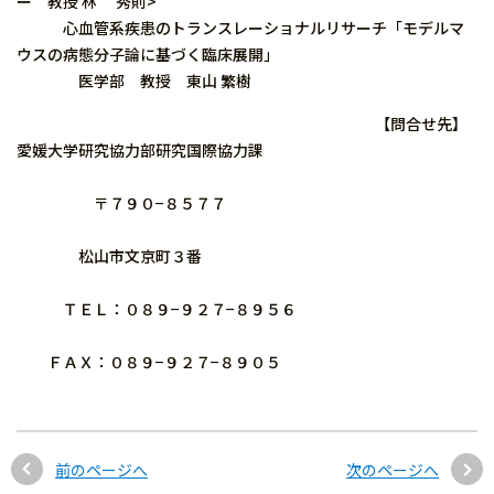
ー 教授 林 秀則>
心血管系疾患のトランスレーショナルリサーチ「モデルマ
ウスの病態分子論に基づく臨床展開」
医学部 教授 東山 繁樹
【問合せ先】
愛媛大学研究協力部研究国際協力課
〒７９０−８５７７
松山市文京町３番
ＴＥＬ：０８９−９２７−８９５６
ＦＡＸ：０８９−９２７−８９０５
前のページへ
次のページへ