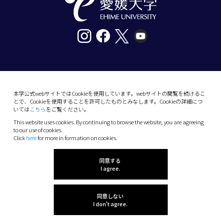
〒790-8577愛媛県松山市道後樋又10番13号
tel. 089-927-9000
本学公式webサイトではCookieを使用しています。webサイトの閲覧を続けるこ
とで、Cookieを使用することを許可したものとみなします。Cookieの詳細につ
10-13 Dogo-Himata, Matsuyama, Ehime 790-
いては
こちら
をご覧ください。
8577 Japan
This website uses cookies. By continuing to browse the website, you are agreeing
Phone: +81 89-927-9000
to our use of cookies.
Click
here
for more in formation on cookies.
(C) 2026 Ehime University.
同意する
I agree.
同意しない
I don't agree.
感想を聞かせてね!