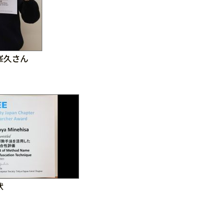
峯久さん
状