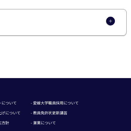
イトについて
- 愛媛大学職員採用について
み上げについて
- 教員免許状更新講習
応方針
- 兼業について