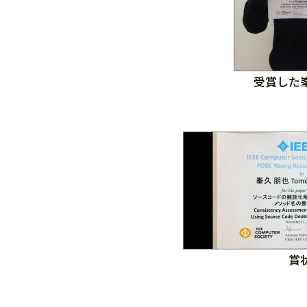
受賞した
賞