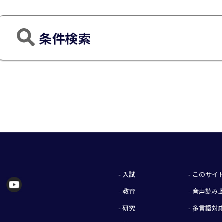
条件検索
- 入試
- このサ
- 教育
- 音声読
- 研究
- 多言語対