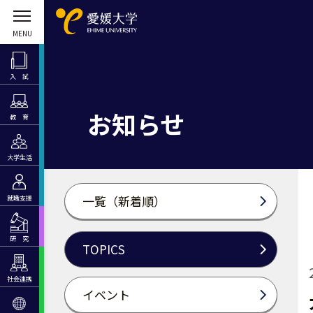
入 試
お知らせ
教 育
大学生活
一覧（新着順）
就職支援
研 究
TOPICS
社会連携
イベント