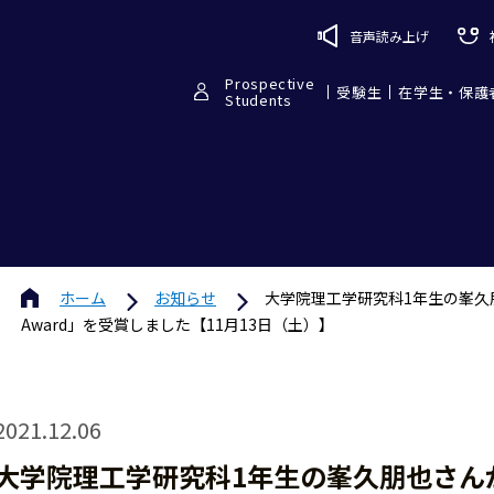
音声読み上げ
Prospective
受験生
在学生・保護
Students
ホーム
お知らせ
大学院理工学研究科1年生の峯久朋也さんが「I
Award」を受賞しました【11月13日（土）】
2021.12.06
大学院理工学研究科1年生の峯久朋也さんが「IEEE