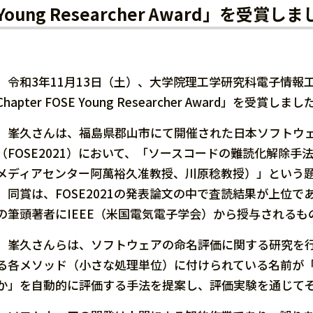
Young Researcher Award」を受賞
令和3年11月13日（土）、大学院理工学研究科電子情報工学専
Chapter FOSE Young Researcher Award」を受賞しまし
峯久さんは、福島県郡山市にて開催された日本ソフトウェ
（FOSE2021）において、「ソースコードの難読化解除
メディアセンター阿萬裕久准教授、川原稔教授）」という
同賞は、FOSE2021の発表論文の中で査読結果が上位で
の筆頭著者にIEEE（米国電気電子学会）から授与されるも
峯久さんらは、ソフトウェアの命名評価に関する研究を行っ
る各メソッド（小さな処理単位）に付けられている名前が
か」を自動的に評価する手法を提案し、評価実験を通じて