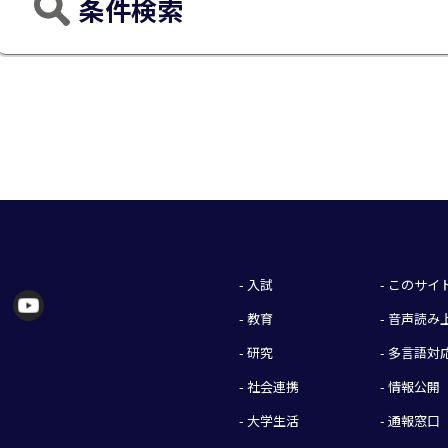
条件検索
- 入試
- このサ
- 教育
- 音声読
- 研究
- 多言語対
- 社会連携
- 情報公開
- 大学生活
- 通報窓口