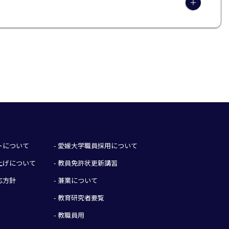
イトについて
- 愛媛大学職員採用について
み上げについて
- 教員免許状更新講習
応方針
- 兼業について
- 教育研究者要覧
- 教職員用