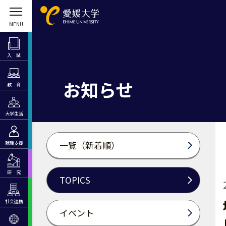
入 試
お知らせ
教 育
大学生活
一覧（新着順）
就職支援
研 究
TOPICS
社会連携
イベント