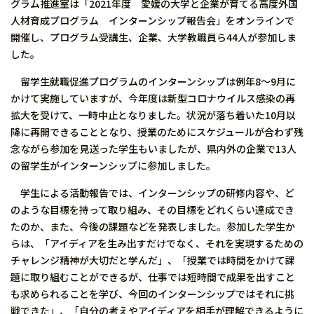
グラム推進室は「2021年度 愛媛の大学と企業が育てる高度外国
人材育成プログラム インターンシップ報告会」をオンラインで
開催し、プログラム受講生、企業、大学教職員ら44人が参加しま
した。
留学生就職促進プログラムのインターンシップは例年8～9月に
かけて実施していますが、今年度は新型コロナウイルス感染の再
拡大を受けて、一時中止となりました。状況が落ち着いた10月以
降に再開できることとなり、授業のためにスケジュールが合わず残
念ながら参加を見送った学生もいましたが、県内外の企業で13人
の留学生がインターンシップに参加しました。
学生による活動報告では、インターンシップの研修内容や、ど
のような目標を持って取り組み、その目標をどれくらい達成でき
たのか、また、今後の課題などを発表しました。参加した学生か
らは、「アイディアを生み出すだけでなく、それを実現するための
チャレンジ精神が大切だと学んだ」、「授業では時間をかけて課
題に取り組むことができるが、仕事では短時間で成果を出すこと
も求められることを学び、今回のインターンシップではそれに挑
戦できた」、「自分の考えやアイディアを相手が理解できるように