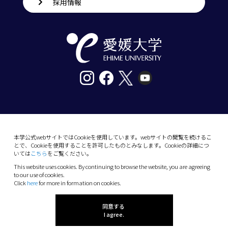
採用情報
〒790-8577愛媛県松山市道後樋又10番13号
tel. 089-927-9000
本学公式webサイトではCookieを使用しています。webサイトの閲覧を続けるこ
とで、Cookieを使用することを許可したものとみなします。Cookieの詳細につ
10-13 Dogo-Himata, Matsuyama, Ehime 790-
いては
こちら
をご覧ください。
8577 Japan
This website uses cookies. By continuing to browse the website, you are agreeing
Phone: +81 89-927-9000
to our use of cookies.
Click
here
for more in formation on cookies.
(C) 2026 Ehime University.
同意する
I agree.