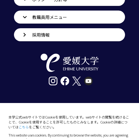
教職員用メニュー
採用情報
〒790-8577愛媛県松山市道後樋又10番13号
tel. 089-927-9000
本学公式webサイトではCookieを使用しています。webサイトの閲覧を続けるこ
とで、Cookieを使用することを許可したものとみなします。Cookieの詳細につ
10-13 Dogo-Himata, Matsuyama, Ehime 790-
いては
こちら
をご覧ください。
8577 Japan
This website uses cookies. By continuing to browse the website, you are agreeing
Phone: +81 89-927-9000