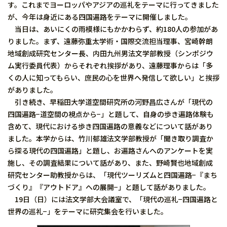
す。これまでヨーロッパやアジアの巡礼をテーマに行ってきました
が、今年は身近にある四国遍路をテーマに開催しました。
当日は、あいにくの雨模様にもかかわらず、約180人の参加があ
りました。まず、遠藤弥重太学術・国際交流担当理事、宮崎幹朗
地域創成研究センター長、内田九州男法文学部教授（シンポジウ
ム実行委員代表）からそれぞれ挨拶があり、遠藤理事からは「多
くの人に知ってもらい、庶民の心を世界へ発信して欲しい」と挨拶
がありました。
引き続き、早稲田大学道空間研究所の河野昌広さんが「現代の
四国遍路−道空間の視点から−」と題して、自身の歩き遍路体験も
含めて、現代における歩き四国遍路の意義などについて話があり
ました。本学からは、竹川郁雄法文学部教授が「聞き取り調査か
ら探る現代の四国遍路」と題し、お遍路さんへのアンケートを実
施し、その調査結果について話があり、また、野崎賢也地域創成
研究センター助教授からは、「現代ツーリズムと四国遍路−『まち
づくり』『アウトドア』への展開−」と題して話がありました。
19日（日）には法文学部大会議室で、「現代の巡礼−四国遍路と
世界の巡礼−」をテーマに研究集会を行いました。