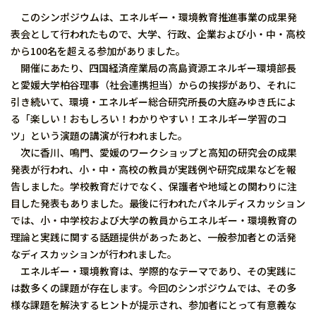
このシンポジウムは、エネルギー・環境教育推進事業の成果発
表会として行われたもので、大学、行政、企業および小・中・高校
から100名を超える参加がありました。
開催にあたり、四国経済産業局の高島資源エネルギー環境部長
と愛媛大学柏谷理事（社会連携担当）からの挨拶があり、それに
引き続いて、環境・エネルギー総合研究所長の大庭みゆき氏によ
る「楽しい！おもしろい！わかりやすい！エネルギー学習のコ
ツ」という演題の講演が行われました。
次に香川、鳴門、愛媛のワークショップと高知の研究会の成果
発表が行われ、小・中・高校の教員が実践例や研究成果などを報
告しました。学校教育だけでなく、保護者や地域との関わりに注
目した発表もありました。最後に行われたパネルディスカッション
では、小・中学校および大学の教員からエネルギー・環境教育の
理論と実践に関する話題提供があったあと、一般参加者との活発
なディスカッションが行われました。
エネルギー・環境教育は、学際的なテーマであり、その実践に
は数多くの課題が存在します。今回のシンポジウムでは、その多
様な課題を解決するヒントが提示され、参加者にとって有意義な