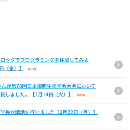
ブロックでプログラミングを体験してみよ
1日（金）】
NEW
さんが第78回日本細胞生物学会大会において
賞しました。【7月14日（火）】
NEW
学長が講話を行いました【6月22日（月）】