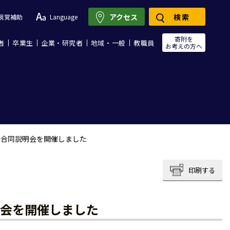
アクセス
検索
視覚補助
Language
寄附を
者
卒業生
企業・研究者
地域・一般
教職員
お考えの方へ
ム合同説明会を開催しました
印刷する
明会を開催しました