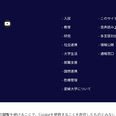
- 入試
- このサ
- 教育
- 音声読
- 研究
- 多言語対
- 社会連携
- 情報公開
- 大学生活
- 通報窓口
- 就職支援
- 国際連携
- 危機管理
- 愛媛大学について
イトの閲覧を続けることで、Cookieを使用することを許可したものとみな
(C) 2026 Ehime University.