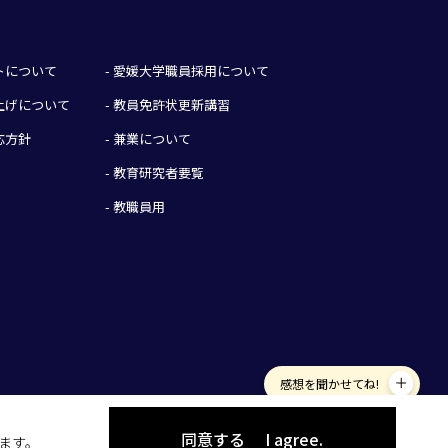
イトについて
- 愛媛大学職員採用について
み上げについて
- 教員免許状更新講習
応方針
- 兼業について
- 教育研究者要覧
- 教職員用
感想を聞かせてね!
同意する
I agree.
します。