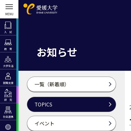
入 試
お知らせ
教 育
大学生活
一覧（新着順）
就職支援
研 究
TOPICS
社会連携
イベント