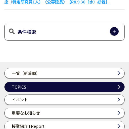
座（特定研究員1人）〈公募延長〉【R8.9.30（水）必着】
条件検索
一覧（新着順）
TOPICS
イベント
重要なお知らせ
授業紹介 I Report