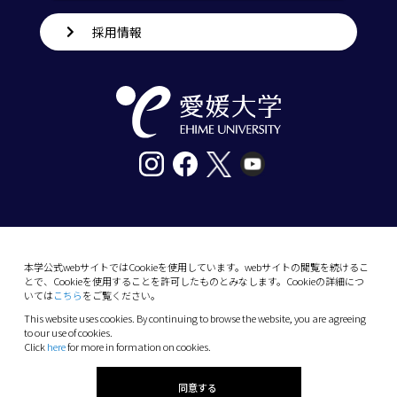
採用情報
〒790-8577愛媛県松山市道後樋又10番13号
tel. 089-927-9000
本学公式webサイトではCookieを使用しています。webサイトの閲覧を続けるこ
とで、Cookieを使用することを許可したものとみなします。Cookieの詳細につ
10-13 Dogo-Himata, Matsuyama, Ehime 790-
いては
こちら
をご覧ください。
8577 Japan
This website uses cookies. By continuing to browse the website, you are agreeing
Phone: +81 89-927-9000
to our use of cookies.
Click
here
for more in formation on cookies.
(C) 2026 Ehime University.
同意する