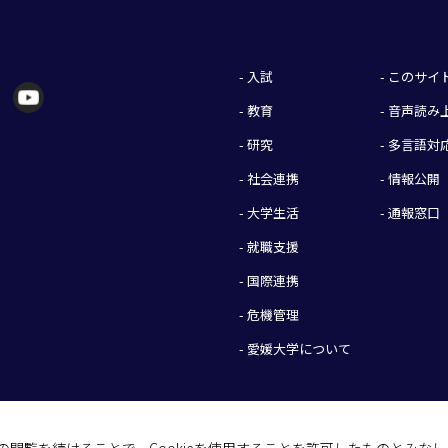
- 入試
- このサ
- 教育
- 音声読
- 研究
- 多言語対
- 社会連携
- 情報公開
- 大学生活
- 通報窓口
- 就職支援
- 国際連携
- 危機管理
- 愛媛大学について