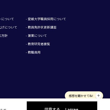
イトについて
- 愛媛大学職員採用について
み上げについて
- 教員免許状更新講習
応方針
- 兼業について
- 教育研究者要覧
- 教職員用
感想を聞かせてね!
同意する
I agree.