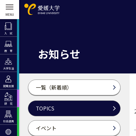
入 試
お知らせ
教 育
大学生活
一覧（新着順）
就職支援
研 究
TOPICS
社会連携
イベント