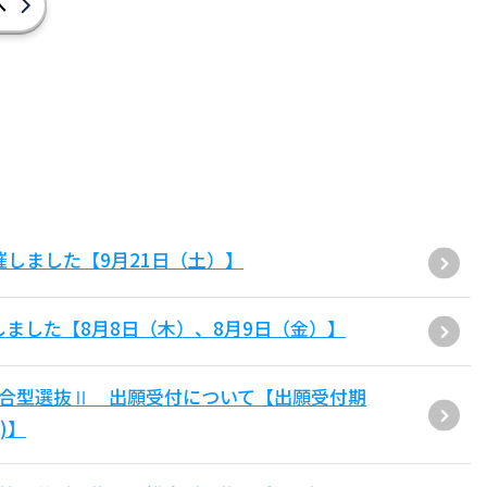
へ
催しました【9月21日（土）】
しました【8月8日（木）、8月9日（金）】
総合型選抜Ⅱ 出願受付について【出願受付期
)】