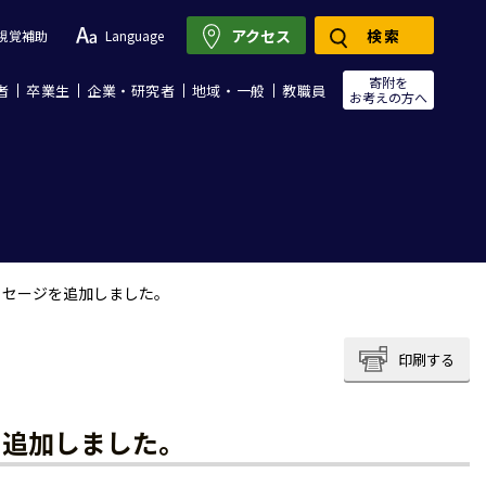
アクセス
検索
視覚補助
Language
寄附を
者
卒業生
企業・研究者
地域・一般
教職員
お考えの方へ
ッセージを追加しました。
印刷する
を追加しました。