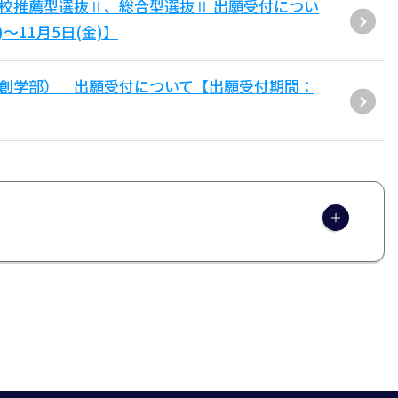
学校推薦型選抜Ⅱ、総合型選抜Ⅱ 出願受付につい
～11月5日(金)】
共創学部） 出願受付について【出願受付期間：