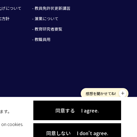
み上げについて
- 教員免許状更新講習
応方針
- 兼業について
- 教育研究者要覧
- 教職員用
感想を聞かせてね!
同意する
I agree.
します。
 on cookies.
同意しない
I don't agree.