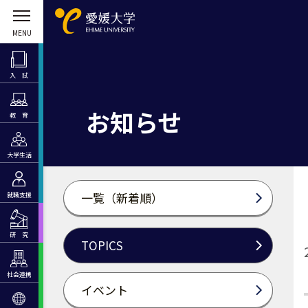
入 試
お知らせ
教 育
大学生活
一覧（新着順）
就職支援
研 究
TOPICS
社会連携
イベント