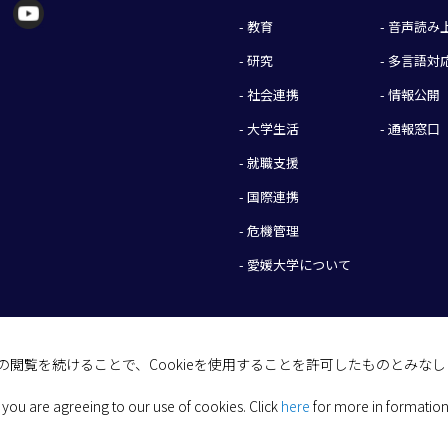
- 教育
- 音声読
- 研究
- 多言語対
- 社会連携
- 情報公開
- 大学生活
- 通報窓口
- 就職支援
- 国際連携
- 危機管理
- 愛媛大学について
イトの閲覧を続けることで、Cookieを使用することを許可したものとみな
(C) 2026 Ehime University.
 you are agreeing to our use of cookies.
Click
here
for more in formation