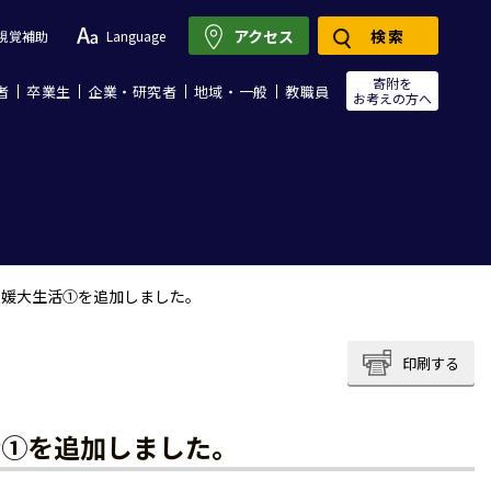
アクセス
検索
視覚補助
Language
寄附を
者
卒業生
企業・研究者
地域・一般
教職員
お考えの方へ
愛媛大生活①を追加しました。
印刷する
活①を追加しました。