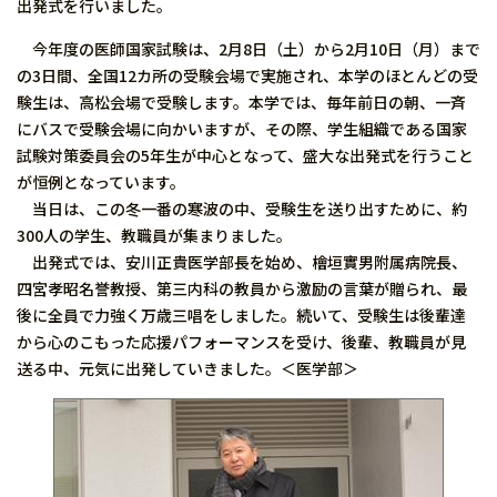
出発式を行いました。
今年度の医師国家試験は、2月8日（土）から2月10日（月）まで
の3日間、全国12カ所の受験会場で実施され、本学のほとんどの受
験生は、高松会場で受験します。本学では、毎年前日の朝、一斉
にバスで受験会場に向かいますが、その際、学生組織である国家
試験対策委員会の5年生が中心となって、盛大な出発式を行うこと
が恒例となっています。
当日は、この冬一番の寒波の中、受験生を送り出すために、約
300人の学生、教職員が集まりました。
出発式では、安川正貴医学部長を始め、檜垣實男附属病院長、
四宮孝昭名誉教授、第三内科の教員から激励の言葉が贈られ、最
後に全員で力強く万歳三唱をしました。続いて、受験生は後輩達
から心のこもった応援パフォーマンスを受け、後輩、教職員が見
送る中、元気に出発していきました。＜医学部＞