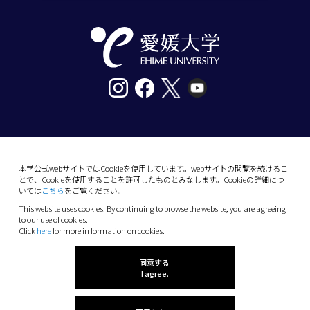
〒790-8577愛媛県松山市道後樋又10番13号
tel. 089-927-9000
本学公式webサイトではCookieを使用しています。webサイトの閲覧を続けるこ
とで、Cookieを使用することを許可したものとみなします。Cookieの詳細につ
10-13 Dogo-Himata, Matsuyama, Ehime 790-
いては
こちら
をご覧ください。
8577 Japan
This website uses cookies. By continuing to browse the website, you are agreeing
Phone: +81 89-927-9000
to our use of cookies.
Click
here
for more in formation on cookies.
(C) 2026 Ehime University.
同意する
I agree.