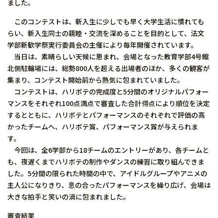
ました。
このコンテストは、新入生に少しでも早く大学生活に慣れても
らい、新入生同士の親睦・交流を深めることを目的として、法文
学部新歓学祭実行委員会の主催により毎年開催されています。
当日は、素晴らしい天候に恵まれ、会場となった教育学部4号館
北側駐輪場には、総勢800人を超える出場者のほか、多くの観客が
集まり、コンテスト開始前から熱気に包まれていました。
コンテストは、ハリボテの完成度と5分間のオリジナルパフォー
マンスをそれぞれ100点満点で審査した合計得点により順位を決定
するとともに、ハリボテとパフォーマンスのそれぞれで評価の高
かったチームへ、ハリボテ賞、パフォーマンス賞が与えられま
す。
今回は、全6学部から18チームのエントリーがあり、各チームと
も、夜遅くまでハリボテの制作やダンスの練習に取り組んできま
した。5分間の限られた時間の中で、アイドルグループやアニメの
主人公になりきり、息の合ったパフォーマンスを繰り広げ、会場は
大きな拍手と笑いの渦に包まれました。
審査結果