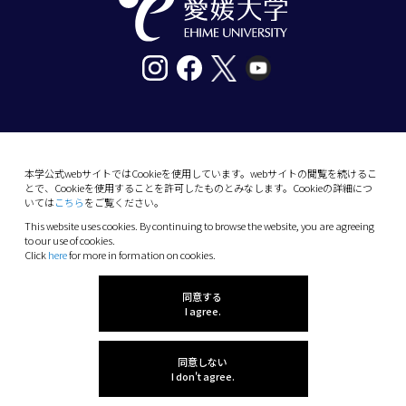
〒790-8577愛媛県松山市道後樋又10番13号
tel. 089-927-9000
本学公式webサイトではCookieを使用しています。webサイトの閲覧を続けるこ
とで、Cookieを使用することを許可したものとみなします。Cookieの詳細につ
10-13 Dogo-Himata, Matsuyama, Ehime 790-
いては
こちら
をご覧ください。
8577 Japan
This website uses cookies. By continuing to browse the website, you are agreeing
Phone: +81 89-927-9000
to our use of cookies.
Click
here
for more in formation on cookies.
(C) 2026 Ehime University.
同意する
I agree.
同意しない
I don't agree.
感想を聞かせてね!