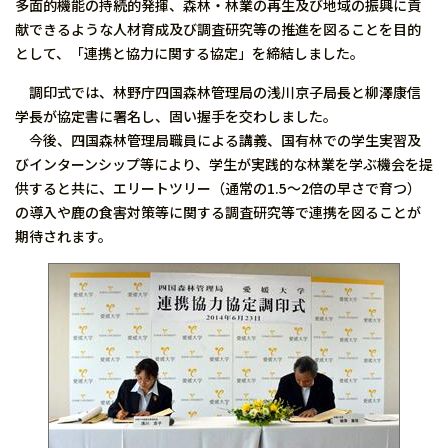
多面的機能の持続的発揮、森林・林業の再生及び地域の振興に貢
献できるような人材育成及び調査研究等の推進を図ることを目的
として、「連携と協力に関する協定」を締結しました。
調印式では、林野庁四国森林管理局の浅川京子局長と柳澤康信
学長が協定書に署名し、固い握手を交わしました。
今後、四国森林管理局職員による講義、国有林での学生実習及
びインターンシップ等により、学生が実践的な林業を学ぶ機会を提
供すると共に、エリートツリー（通常の1.5〜2倍の早さで育つ）
の導入や鹿の食害対策等に関する調査研究等で連携を図ることが
期待されます。