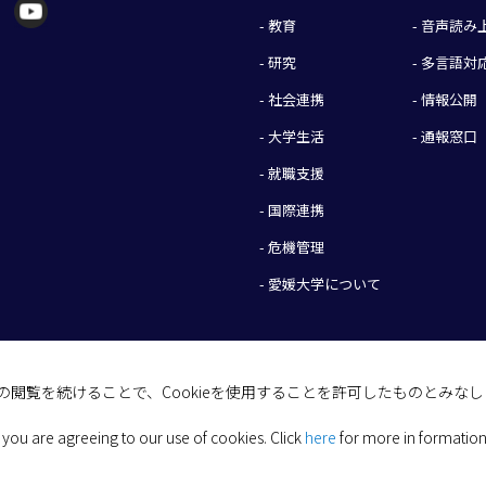
- 教育
- 音声読
- 研究
- 多言語対
- 社会連携
- 情報公開
- 大学生活
- 通報窓口
- 就職支援
- 国際連携
- 危機管理
- 愛媛大学について
イトの閲覧を続けることで、Cookieを使用することを許可したものとみな
(C) 2026 Ehime University.
 you are agreeing to our use of cookies.
Click
here
for more in formation