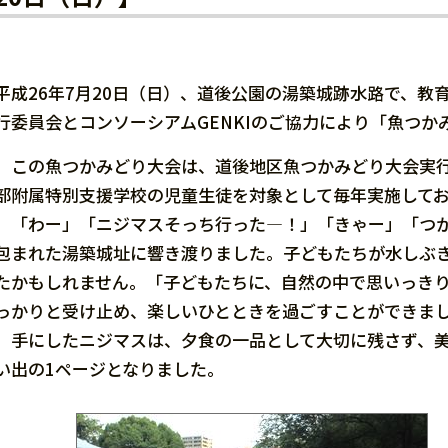
平成26年7月20日（日）、道後公園の湯築城跡水路で、
行委員会とコンソーシアムGENKIのご協力により「魚つ
この魚つかみどり大会は、道後地区魚つかみどり大会実行委
部附属特別支援学校の児童生徒を対象として毎年実施してお
「わー」「ニジマスそっち行った―！」「きゃー」「つか
包まれた湯築城址に響き渡りました。子どもたちが水しぶ
たかもしれません。「子どもたちに、自然の中で思いっき
っかりと受け止め、楽しいひとときを過ごすことができま
手にしたニジマスは、夕食の一品として大切に残さず、美
い出の1ページとなりました。