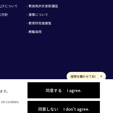
み上げについて
- 教員免許状更新講習
応方針
- 兼業について
- 教育研究者要覧
- 教職員用
感想を聞かせてね!
同意する
I agree.
します。
 on cookies.
同意しない
I don't agree.