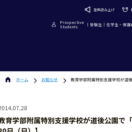
音声読み上げ
Prospective
受験生
在学生・保護
Students
ホーム
お知らせ
教育学部附属特別支援学校が道後
2014.07.28
教育学部附属特別支援学校が道後公園で「
20日（日）】