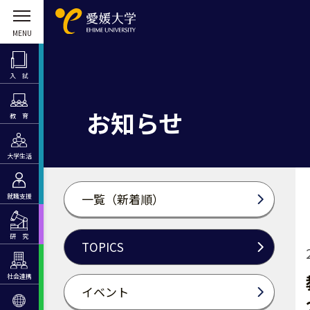
入 試
お知らせ
教 育
大学生活
一覧（新着順）
就職支援
研 究
TOPICS
社会連携
イベント