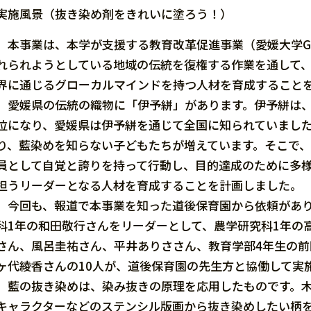
実施風景（抜き染め剤をきれいに塗ろう！）
本事業は、本学が支援する教育改革促進事業（愛媛大学G
れられようとしている地域の伝統を復権する作業を通して
界に通じるグローカルマインドを持つ人材を育成すること
愛媛県の伝統の織物に「伊予絣」があります。伊予絣は、
位になり、愛媛県は伊予絣を通じて全国に知られていまし
り、藍染めを知らない子どもたちが増えています。そこで
員として自覚と誇りを持って行動し、目的達成のために多
担うリーダーとなる人材を育成することを計画しました。
今回も、報道で本事業を知った道後保育園から依頼があり
科1年の和田敬行さんをリーダーとして、農学研究科1年の
さん、風呂圭祐さん、平井ありささん、教育学部4年生の前
ヶ代綾香さんの10人が、道後保育園の先生方と協働して実
藍の抜き染めは、染み抜きの原理を応用したものです。木
キャラクターなどのステンシル版画から抜き染めしたい柄