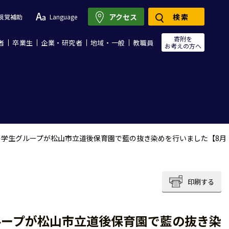
アクセス
検索
視覚補助
Language
寄附を
者
卒業生
企業・研究者
地域・一般
教職員
お考えの方へ
学生グループが松山市立道後保育園で藍の抜き染めを行いました【8月
印刷する
ループが松山市立道後保育園で藍の抜き染