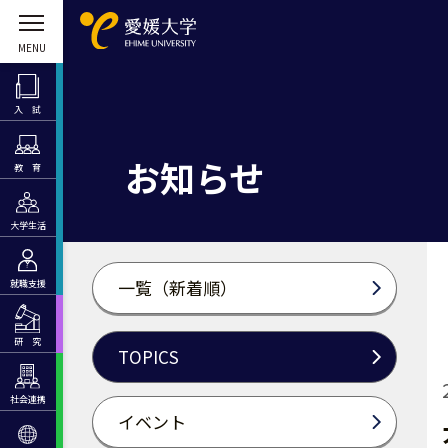
入 試
お知らせ
教 育
大学生活
一覧（新着順）
就職支援
研 究
TOPICS
社会連携
イベント