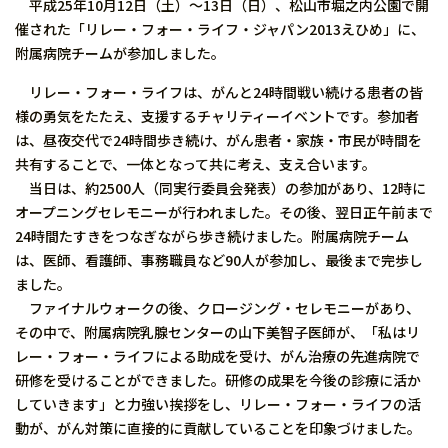
平成25年10月12日（土）〜13日（日）、松山市堀之内公園で開
催された「リレー・フォー・ライフ・ジャパン2013えひめ」に、
附属病院チームが参加しました。
リレー・フォー・ライフは、がんと24時間戦い続ける患者の皆
様の勇気をたたえ、支援するチャリティーイベントです。参加者
は、昼夜交代で24時間歩き続け、がん患者・家族・市民が時間を
共有することで、一体となって共に考え、支え合います。
当日は、約2500人（同実行委員会発表）の参加があり、12時に
オープニングセレモニーが行われました。その後、翌日正午前まで
24時間たすきをつなぎながら歩き続けました。附属病院チーム
は、医師、看護師、事務職員など90人が参加し、最後まで完歩し
ました。
ファイナルウォークの後、クロージング・セレモニーがあり、
その中で、附属病院乳腺センターの山下美智子医師が、「私はリ
レー・フォー・ライフによる助成を受け、がん治療の先進病院で
研修を受けることができました。研修の成果を今後の診療に活か
していきます」と力強い挨拶をし、リレー・フォー・ライフの活
動が、がん対策に直接的に貢献していることを印象づけました。