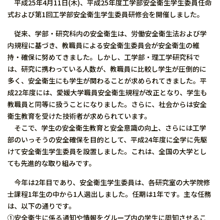
平成25年4月11日(木)、平成25年度工学部安全衛生学生委員任命
式および第1回工学部安全衛生学生委員研修会を開催しました。
従来、学部・研究科内の安全衛生は、労働安全衛生法および学
内規程に基づき、教職員による安全衛生委員会が安全衛生の維
持・確保に努めてきました。しかし、工学部・理工学研究科で
は、研究に携わっている人数が、教職員に比較し学生が圧倒的に
多く、安全衛生にも学生が関わることが求められてきました。平
成22年度には、愛媛大学職員安全衛生規程が改正となり、学生も
教職員と同等に扱うことになりました。さらに、社会からは安全
衛生教育を受けた技術者が求められています。
そこで、学生の安全衛生教育と安全意識の向上、さらには工学
部のいっそうの安全確保を目的として、平成24年度に全学に先駆
けて安全衛生学生委員を設置しました。これは、全国の大学とし
ても先進的な取り組みです。
今年は2年目であり、安全衛生学生委員は、各研究室の大学院修
士課程1年生の中から1人選出しました。任期は1年です。主な任務
は、以下の通りです。
①安全衛生に係る通知や情報をグループ内の学生に周知させるこ