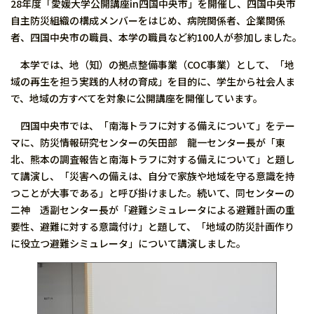
28年度「愛媛大学公開講座in四国中央市」を開催し、四国中央市
自主防災組織の構成メンバーをはじめ、病院関係者、企業関係
者、四国中央市の職員、本学の職員など約100人が参加しました。
本学では、地（知）の拠点整備事業（COC事業）として、「地
域の再生を担う実践的人材の育成」を目的に、学生から社会人ま
で、地域の方すべてを対象に公開講座を開催しています。
四国中央市では、「南海トラフに対する備えについて」をテー
マに、防災情報研究センターの矢田部 龍一センター長が「東
北、熊本の調査報告と南海トラフに対する備えについて」と題し
て講演し、「災害への備えは、自分で家族や地域を守る意識を持
つことが大事である」と呼び掛けました。続いて、同センターの
二神 透副センター長が「避難シミュレータによる避難計画の重
要性、避難に対する意識付け」と題して、「地域の防災計画作り
に役立つ避難シミュレータ」について講演しました。