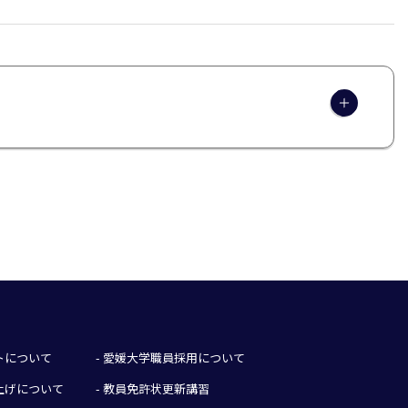
イトについて
- 愛媛大学職員採用について
み上げについて
- 教員免許状更新講習