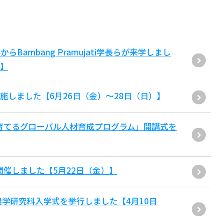
ambang Pramujati学長らが来学しまし
）】
施しました【6月26日（金）～28日（日）】
が育てるグローバル人材育成プログラム」開講式を
air」を開催しました【5月22日（金）】
農学研究科入学式を挙行しました【4月10日