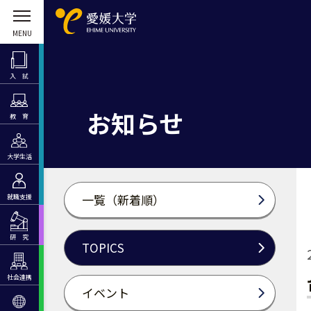
入 試
お知らせ
教 育
大学生活
一覧（新着順）
就職支援
研 究
TOPICS
社会連携
イベント