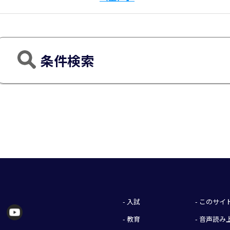
条件検索
- 入試
- このサ
- 教育
- 音声読