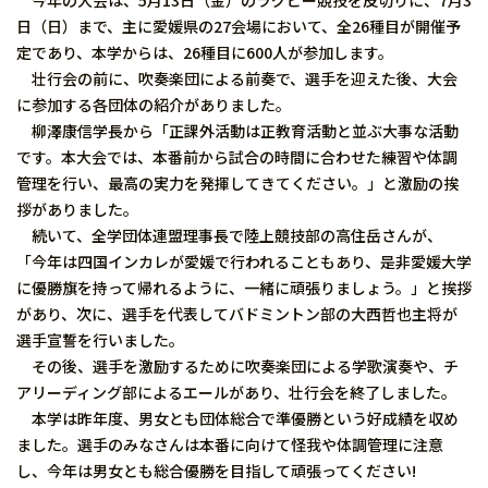
今年の大会は、5月13日（金）のラグビー競技を皮切りに、7月3
日（日）まで、主に愛媛県の27会場において、全26種目が開催予
定であり、本学からは、26種目に600人が参加します。
壮行会の前に、吹奏楽団による前奏で、選手を迎えた後、大会
に参加する各団体の紹介がありました。
柳澤康信学長から「正課外活動は正教育活動と並ぶ大事な活動
です。本大会では、本番前から試合の時間に合わせた練習や体調
管理を行い、最高の実力を発揮してきてください。」と激励の挨
拶がありました。
続いて、全学団体連盟理事長で陸上競技部の高住岳さんが、
「今年は四国インカレが愛媛で行われることもあり、是非愛媛大学
に優勝旗を持って帰れるように、一緒に頑張りましょう。」と挨拶
があり、次に、選手を代表してバドミントン部の大西哲也主将が
選手宣誓を行いました。
その後、選手を激励するために吹奏楽団による学歌演奏や、チ
アリーディング部によるエールがあり、壮行会を終了しました。
本学は昨年度、男女とも団体総合で準優勝という好成績を収め
ました。選手のみなさんは本番に向けて怪我や体調管理に注意
し、今年は男女とも総合優勝を目指して頑張ってください!