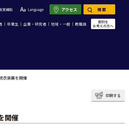
アクセス
検索
視覚補助
Language
寄附を
者
卒業生
企業・研究者
地域・一般
教職員
お考えの方へ
統衣装展を開催
印刷する
を開催