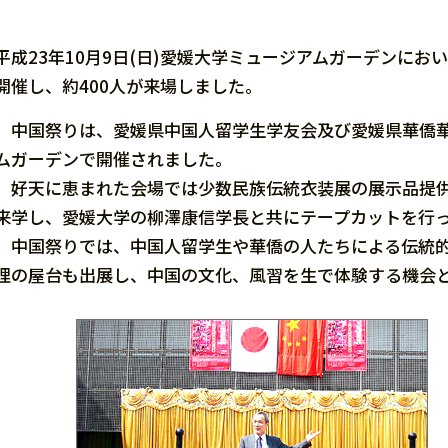
平成23年10月9日(日)愛媛大学ミュージアムガーデンに
開催し、約400人が来場しました。
中国祭りは、愛媛県中国人留学生学友会及び愛媛県華僑華
ムガーデンで開催されました。
好天に恵まれた会場では少数民族伝統衣装展の展示品提供
来学し、愛媛大学の柳澤康信学長と共にテープカットを行
中国祭りでは、中国人留学生や華僑の人たちによる伝統的
理の屋台も出展し、中国の文化、風習を生で体験する機会