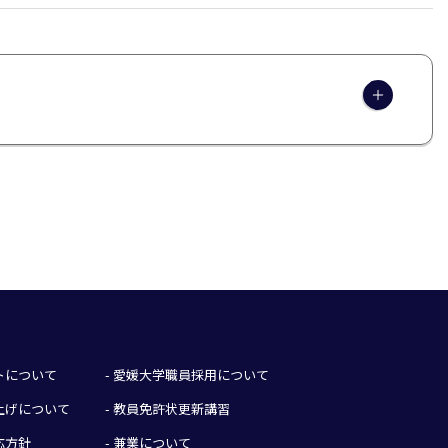
イトについて
- 愛媛大学職員採用について
み上げについて
- 教員免許状更新講習
応方針
- 兼業について