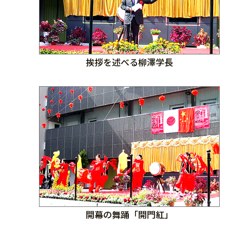
挨拶を述べる柳澤学長
開幕の舞踊「開門紅」