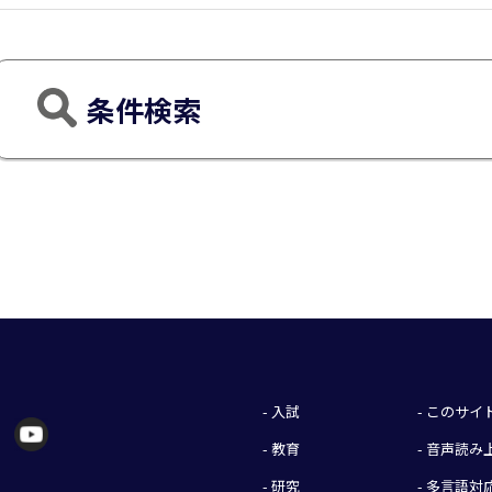
条件検索
- 入試
- このサ
- 教育
- 音声読
- 研究
- 多言語対