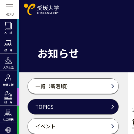
入 試
お知らせ
教 育
大学生活
一覧（新着順）
就職支援
研 究
TOPICS
社会連携
イベント