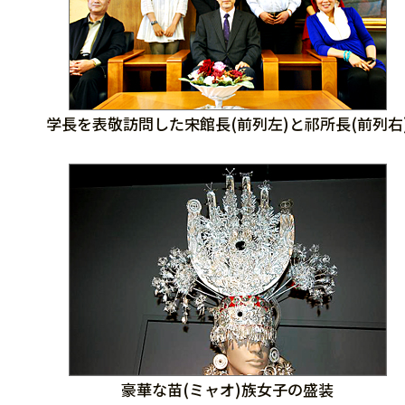
学長を表敬訪問した宋館長(前列左)と祁所長(前列右
豪華な苗(ミャオ)族女子の盛装