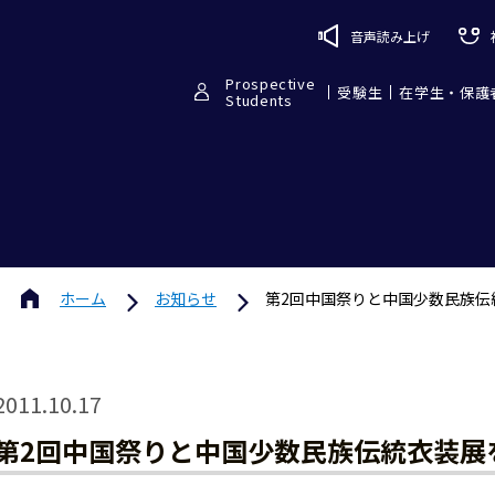
音声読み上げ
Prospective
受験生
在学生・保護
Students
ホーム
お知らせ
第2回中国祭りと中国少数民族伝
2011.10.17
第2回中国祭りと中国少数民族伝統衣装展