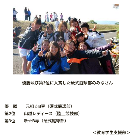
優勝及び第3位に入賞した硬式庭球部のみなさん
優 勝 元祖☆B専（硬式庭球部）
第2位 山越レディース（陸上競技部）
第3位 新☆B専（硬式庭球部）
＜教育学生支援部＞