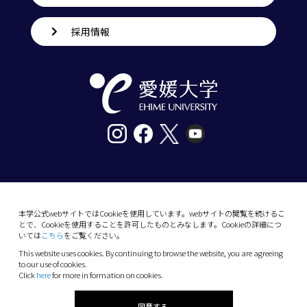
採用情報
〒790-8577愛媛県松山市道後樋又10番13号
tel. 089-927-9000
本学公式webサイトではCookieを使用しています。webサイトの閲覧を続けるこ
とで、Cookieを使用することを許可したものとみなします。Cookieの詳細につ
10-13 Dogo-Himata, Matsuyama, Ehime 790-
いては
こちら
をご覧ください。
8577 Japan
This website uses cookies. By continuing to browse the website, you are agreeing
Phone: +81 89-927-9000
to our use of cookies.
Click
here
for more in formation on cookies.
(C) 2026 Ehime University.
同意する