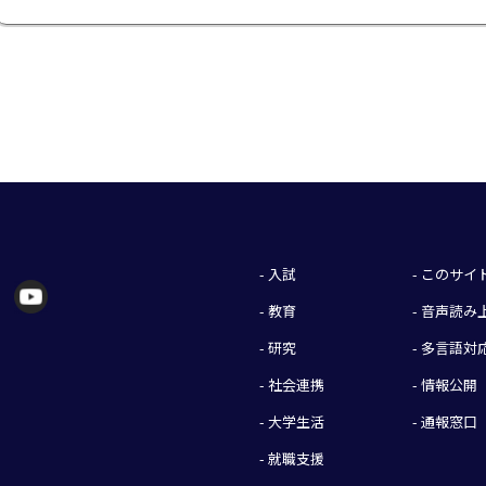
- 入試
- このサ
- 教育
- 音声読
- 研究
- 多言語対
- 社会連携
- 情報公開
- 大学生活
- 通報窓口
- 就職支援