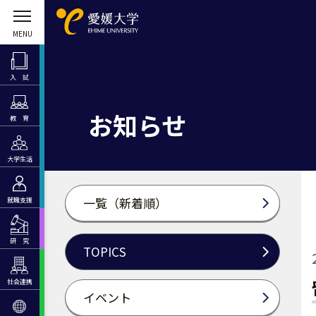
入 試
お知らせ
教 育
大学生活
一覧（新着順）
就職支援
研 究
TOPICS
社会連携
イベント