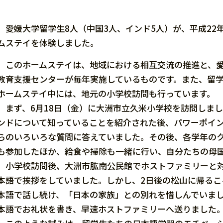
愛媛大学留学生8人（中国3人、インド5人）が、平成22年
ムステイを体験しました。
このホームステイは、地域における相互交流の推進と、愛
教育支援センターが毎年実施しているものです。また、留
ホームステイ中には、地元の小学校訪問も行っています。
まず、6月18日（金）に大洲市立久米小学校を訪問しま
ンドについて知っていることを紹介された後、パワーポイ
らのいろいろな質問に答えていました。その後、各学年の
も参加したほか、給食や掃除も一緒に行い、自分たちの母
小学校訪問後、大洲市肱南公民館でホストファミリーと対
本語で挨拶をしていました。しかし、2日後の松山に帰る
本語で話し続け、「日本の家族」との別れを惜しんでいま
本語でお礼状を書き、早速ホストファミリーへ送りました