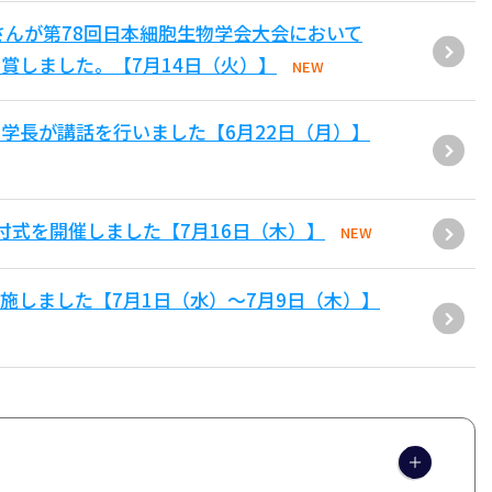
さんが第78回日本細胞生物学会大会において
賞しました。【7月14日（火）】
NEW
学長が講話を行いました【6月22日（月）】
付式を開催しました【7月16日（木）】
NEW
施しました【7月1日（水）～7月9日（木）】