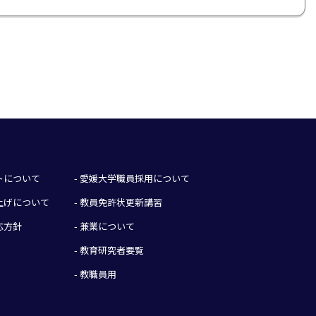
イトについて
- 愛媛大学職員採用について
み上げについて
- 教員免許状更新講習
応方針
- 兼業について
- 教育研究者要覧
- 教職員用