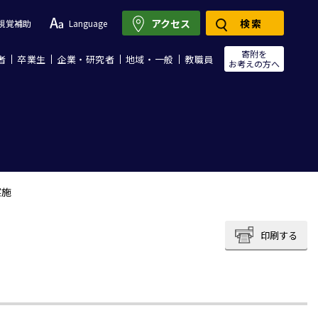
アクセス
検索
視覚補助
Language
寄附を
者
卒業生
企業・研究者
地域・一般
教職員
お考えの方へ
実施
印刷する