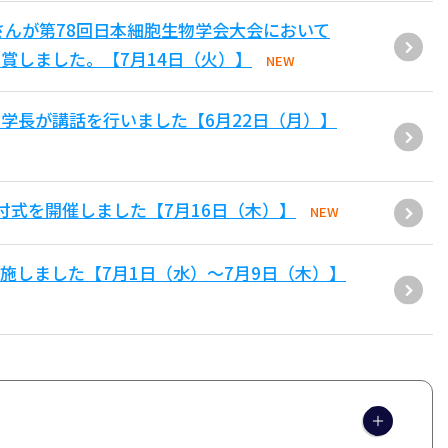
さんが第78回日本細胞生物学会大会において
賞しました。【7月14日（火）】
NEW
学長が講話を行いました【6月22日（月）】
付式を開催しました【7月16日（木）】
NEW
施しました【7月1日（水）～7月9日（木）】