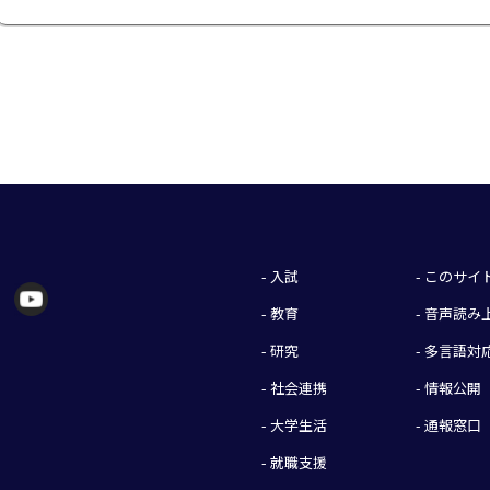
- 入試
- このサ
- 教育
- 音声読
- 研究
- 多言語対
- 社会連携
- 情報公開
- 大学生活
- 通報窓口
- 就職支援