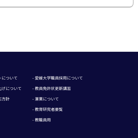
イトについて
- 愛媛大学職員採用について
み上げについて
- 教員免許状更新講習
応方針
- 兼業について
- 教育研究者要覧
- 教職員用