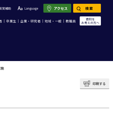
アクセス
検索
視覚補助
Language
寄附を
者
卒業生
企業・研究者
地域・一般
教職員
お考えの方へ
実施
印刷する