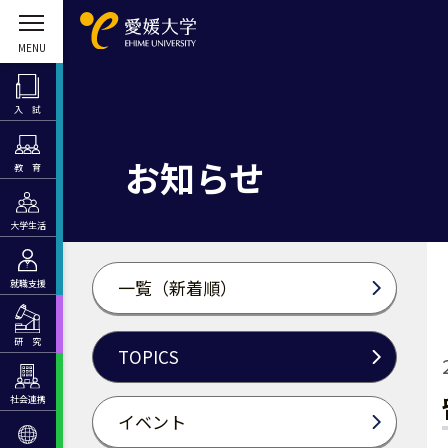
入 試
お知らせ
教 育
大学生活
一覧（新着順）
就職支援
研 究
TOPICS
社会連携
イベント