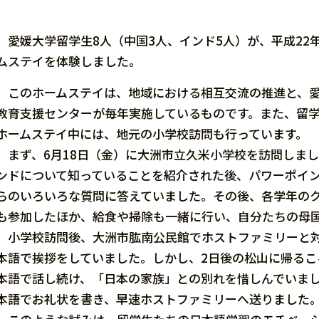
愛媛大学留学生8人（中国3人、インド5人）が、平成22年
ムステイを体験しました。
このホームステイは、地域における相互交流の推進と、愛
教育支援センターが毎年実施しているものです。また、留
ホームステイ中には、地元の小学校訪問も行っています。
まず、6月18日（金）に大洲市立久米小学校を訪問しま
ンドについて知っていることを紹介された後、パワーポイ
らのいろいろな質問に答えていました。その後、各学年の
も参加したほか、給食や掃除も一緒に行い、自分たちの母
小学校訪問後、大洲市肱南公民館でホストファミリーと対
本語で挨拶をしていました。しかし、2日後の松山に帰る
本語で話し続け、「日本の家族」との別れを惜しんでいま
本語でお礼状を書き、早速ホストファミリーへ送りました