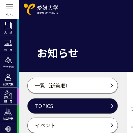
入 試
お知らせ
教 育
大学生活
一覧（新着順）
就職支援
研 究
TOPICS
社会連携
イベント