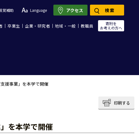
アクセス
検索
視覚補助
Language
寄附を
者
卒業生
企業・研究者
地域・一般
教職員
お考えの方へ
ジ支援事業」を本学で開催
印刷する
業」を本学で開催