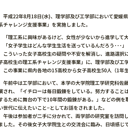
平成22年8月18日(水)、理学部及び工学部において愛媛
系チャレンジ支援事業」を実施しました。
「理工系に興味があるけど、女性が少ないから進学して大丈
「女子学生はどんな学生生活を送っているんだろう･･･」
こういった女子高校生の疑問や不安を解消し、進路選択に
子高校生の理工系チャレンジ支援事業」に、理学部及び工
この事業に県内各地の15高校から女子高校生50人（1年生
午前中は工学部において、本学の大学院理工学研究科佐藤
演され、「イチローは毎日鍛錬をしている。努力すること
するために舞台の下で10年間の鍛錬がある。」などの例を
い世代に伝えたいこと−としてお話をされました。
午後は参加者が二手に分かれて、両学部の研究室を訪問し
ました。その後女子大学院生との交流会に臨み、日頃感じ