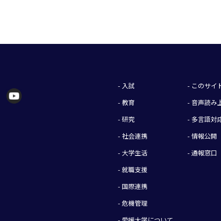
- 入試
- このサ
- 教育
- 音声読
- 研究
- 多言語対
- 社会連携
- 情報公開
- 大学生活
- 通報窓口
- 就職支援
- 国際連携
- 危機管理
- 愛媛大学について