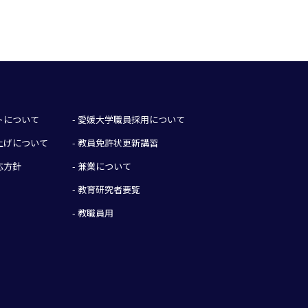
イトについて
- 愛媛大学職員採用について
み上げについて
- 教員免許状更新講習
応方針
- 兼業について
- 教育研究者要覧
- 教職員用