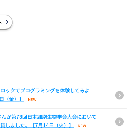
へ
ブロックでプログラミングを体験してみよ
1日（金）】
NEW
さんが第78回日本細胞生物学会大会において
賞しました。【7月14日（火）】
NEW