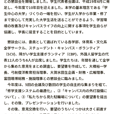
との懇談会を開催しました。学生代表者会議は、平成19年6月に発
足し、今年度で10年目を迎えました。本学の基本理念である「学
生中心の大学」づくりの一端を担い、学生が入学から卒業・修了
まで安心して充実した大学生活を送ることができるよう、学習環
境の改善及びキャンパスライフの向上に関する事項を学生自らが
協議し、学長に提言することを目的としています。
懇談会には、委員として選ばれている各学部、体育系・文化系
全学サークル、スチューデント・キャンパス・ボランティア
（SCV)、障がい学生支援ボランティア（CBP)、外国人留学生の代
表12人のうち6人が出席しました。学生たちは、年間を通して全学
から集めた意見をまとめ調査し、要望書を作成して、大橋裕一学
長、弓削俊洋教育担当理事、大賀水田生企画・財務・広報理事、
富田靖博総務・施設理事との懇談会に臨みました。
今年度は、5回の会議及び数回の学生の自主的な集まりを経て、
「修学支援システムの最適化」、②「キャンパス内の外灯設備に
ついて」、③「私たちから見た駐輪場について」の要望書を提出
し、その後、プレゼンテーションを行いました。
その後、意見交換を行い、要望のうちいくつかは大きく前進す