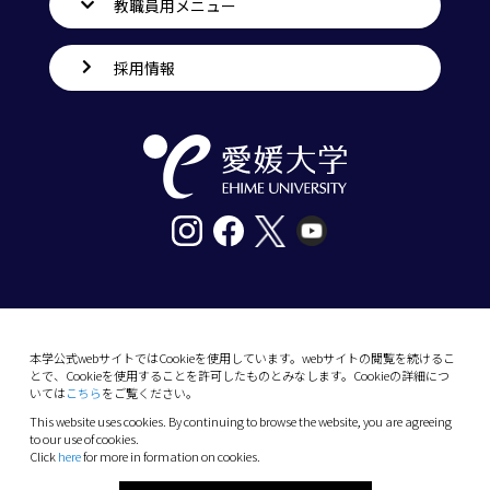
教職員用メニュー
採用情報
〒790-8577愛媛県松山市道後樋又10番13号
tel. 089-927-9000
本学公式webサイトではCookieを使用しています。webサイトの閲覧を続けるこ
とで、Cookieを使用することを許可したものとみなします。Cookieの詳細につ
10-13 Dogo-Himata, Matsuyama, Ehime 790-
いては
こちら
をご覧ください。
8577 Japan
This website uses cookies. By continuing to browse the website, you are agreeing
Phone: +81 89-927-9000
to our use of cookies.
Click
here
for more in formation on cookies.