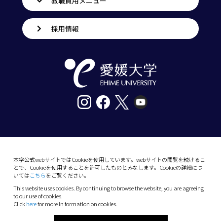
教職員用メニュー
採用情報
〒790-8577愛媛県松山市道後樋又10番13号
tel. 089-927-9000
本学公式webサイトではCookieを使用しています。webサイトの閲覧を続けるこ
とで、Cookieを使用することを許可したものとみなします。Cookieの詳細につ
10-13 Dogo-Himata, Matsuyama, Ehime 790-
いては
こちら
をご覧ください。
8577 Japan
This website uses cookies. By continuing to browse the website, you are agreeing
Phone: +81 89-927-9000
to our use of cookies.
Click
here
for more in formation on cookies.