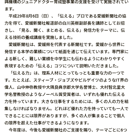
興機構のジュニアドクター育成塾事業の支援を受けて実施されてい
ます。
平成29年8月6日（日）、「伝える」プロである愛媛新聞社の協
力を得て、愛媛新聞社報道部の白川英樹副部長を講師としてお招
きし、「見る、聞く、まとめる、伝える」発信力をテーマに、伝
える技術の養成講座を実施しました。
愛媛新聞社は、愛媛県を代表する新聞社です。愛媛から世界に
発信する本学の業績について紙面を通じて伝えています。専門家に
よる新しく、難しい業績を中学生にも伝わるようにわかりやすく
表現するための「伝える」コツについて説明いただきました。
「伝える力」は、理系人材にとってもっとも重要な力の一つで
す。たとえば、スティーブ・ジョブズやビルゲイツのようなIT界の
偉人、山中伸弥教授や大隅良典京都大学名誉博士、大村智北里大
学名誉教授のようなノーベル賞受賞者は、いずれも優れた伝える
力を持っています。大きな仕事をするためには、多くの人の力を結
集しなければなりません。どれほど優れた力を持っていても一人で
できることには限界がありますが、多くの人が集まることで個人
の限界を超えた仕事ができるようになります。
今年度は、今後も愛媛新聞社のご支援を賜り、テーマごとに6つ