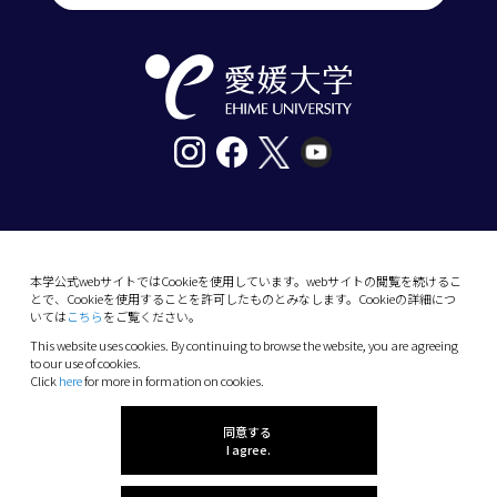
〒790-8577愛媛県松山市道後樋又10番13号
tel. 089-927-9000
本学公式webサイトではCookieを使用しています。webサイトの閲覧を続けるこ
とで、Cookieを使用することを許可したものとみなします。Cookieの詳細につ
10-13 Dogo-Himata, Matsuyama, Ehime 790-
いては
こちら
をご覧ください。
8577 Japan
This website uses cookies. By continuing to browse the website, you are agreeing
Phone: +81 89-927-9000
to our use of cookies.
Click
here
for more in formation on cookies.
(C) 2026 Ehime University.
同意する
I agree.