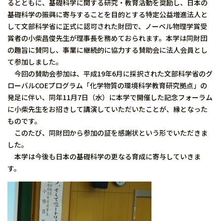
るとともに、基礎科学に関する研究・教育活動を奨励し、日本の
基礎科学の振興に寄与することを目的とする特定公益増進法人と
して文部科学省に正式に認可された財団で、ノーベル物理学賞受
賞者の小柴昌俊先生が理事長を務めておられます。本学は同財団
の趣旨に賛同し、事業に継続的に協力する賛助会に法人会員とし
て参加しました。
今回の賛助会参加は、平成19年6月に採択された文部科学省のグ
ローバルCOEプログラム「化学物質の環境科学教育研究拠点」の
発足に伴い、同年11月7日（水）に本学で開催した記念フォーラム
に小柴先生をお招きして講演していただいたことが、縁となった
ものです。
このたび、同財団から参加の証を感謝状という形でいただきま
した。
本学は今後も日本の基礎科学の更なる育成に寄与していきま
す。