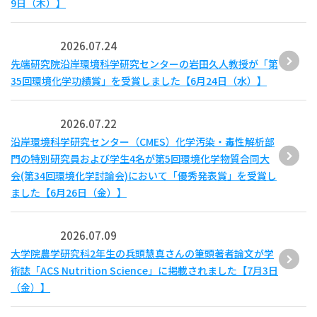
9日（木）】
2026.07.24
先端研究院沿岸環境科学研究センターの岩田久人教授が「第
35回環境化学功績賞」を受賞しました【6月24日（水）】
2026.07.22
沿岸環境科学研究センター（CMES）化学汚染・毒性解析部
門の特別研究員および学生4名が第5回環境化学物質合同大
会(第34回環境化学討論会)において「優秀発表賞」を受賞し
ました【6月26日（金）】
2026.07.09
大学院農学研究科2年生の兵頭慧真さんの筆頭著者論文が学
術誌「ACS Nutrition Science」に掲載されました【7月3日
（金）】