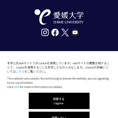
〒790-8577愛媛県松山市道後樋又10番13号
tel. 089-927-9000
本学公式webサイトではCookieを使用しています。webサイトの閲覧を続けるこ
とで、Cookieを使用することを許可したものとみなします。Cookieの詳細につ
10-13 Dogo-Himata, Matsuyama, Ehime 790-
いては
こちら
をご覧ください。
8577 Japan
This website uses cookies. By continuing to browse the website, you are agreeing
Phone: +81 89-927-9000
to our use of cookies.
Click
here
for more in formation on cookies.
(C) 2026 Ehime University.
同意する
I agree.
同意しない