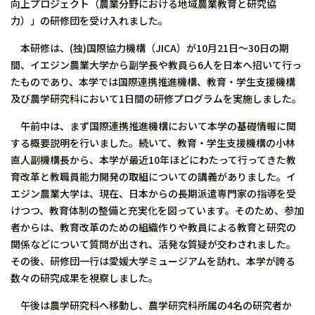
向上プロジェクト（農業分野における地域農業教育と研究協
力）」の研修団を受け入れました。
本研修は、(独)国際協力機構（JICA）が10月21日～30日の期
間、イエジン農業大学から副学長や教員ら6人を日本へ招いて行っ
たものであり、本学では国際連携推進機構、教育・学生支援機構
及び農学研究科において1日間の研修プログラムを実施しました。
午前中は、まず国際連携推進機構において本学の基礎情報に関
する概要説明を行いました。続いて、教育・学生支援機構の小林
直人副機構長から、本学が最近10年ほどにわたって行ってきた教
育改革と教職員能力開発の取組についての講義がありました。イ
エジン農業大学は、現在、日本からの長期派遣専門家の指導を受
けつつ、教育体制の整備と充実化を図っています。そのため、参加
者からは、教育改革のための組織作りや教員による教育と研究の
関係などについて質問が出され、活発な質疑が交わされました。
その後、研修団一行は愛媛大学ミュージアムを訪れ、本学が誇る
数々の研究成果を視察しました。
午後は農学研究科へ移動し、農学研究科所属の4名の研究者か