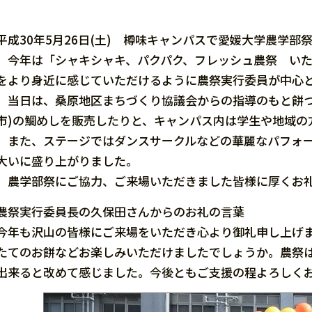
平成30年5月26日(土) 樽味キャンパスで愛媛大学農学部
今年は「シャキシャキ、パクパク、フレッシュ農祭 いた
をより身近に感じていただけるように農祭実行委員が中心
当日は、桑原地区まちづくり協議会からの指導のもと餅つ
市)の鯛めしを販売したりと、キャンパス内は学生や地域の
また、ステージではダンスサークルなどの華麗なパフォー
大いに盛り上がりました。
農学部祭にご協力、ご来場いただきました皆様に厚くお礼
農祭実行委員長の久保田さんからのお礼の言葉
今年も沢山の皆様にご来場をいただき心より御礼申し上げ
たてのお餅などお楽しみいただけましたでしょうか。農祭
出来ると改めて感じました。今後ともご支援の程よろしく