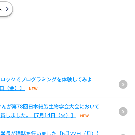
へ
ブロックでプログラミングを体験してみよ
1日（金）】
NEW
さんが第78回日本細胞生物学会大会において
賞しました。【7月14日（火）】
NEW
学長が講話を行いました【6月22日（月）】