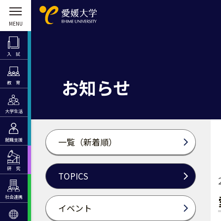
入 試
お知らせ
教 育
大学生活
一覧（新着順）
就職支援
研 究
TOPICS
社会連携
イベント