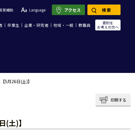
アクセス
検索
視覚補助
Language
寄附を
者
卒業生
企業・研究者
地域・一般
教職員
お考えの方へ
5月26日(土)】
印刷する
(土)】