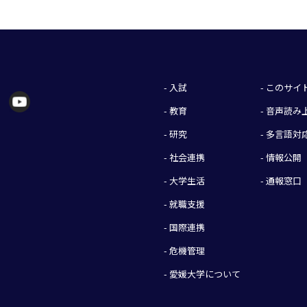
- 入試
- このサ
- 教育
- 音声読
- 研究
- 多言語対
- 社会連携
- 情報公開
- 大学生活
- 通報窓口
- 就職支援
- 国際連携
- 危機管理
- 愛媛大学について