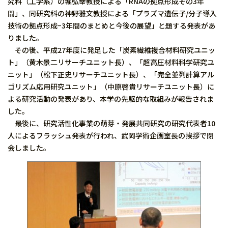
究科（工学系）の堀弘幸教授による「RNAの拠点形成その3年
間」、同研究科の神野雅文教授による「プラズマ遺伝子/分子導入
技術の拠点形成−3年間のまとめと今後の展望」と題する発表があ
りました。
その後、平成27年度に発足した「炭素繊維複合材料研究ユニッ
ト」（黄木景二リサーチユニット長）、「超高圧材料科学研究ユ
ニット」（松下正史リサーチユニット長）、「完全並列計算アル
ゴリズム応用研究ユニット」（中原啓貴リサーチユニット長）に
よる研究活動の発表があり、本学の先駆的な取組みが報告されま
した。
最後に、研究活性化事業の萌芽・発展共同研究の研究代表者10
人によるフラッシュ発表が行われ、武岡学術企画室長の挨拶で閉
会しました。