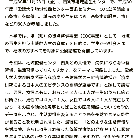
平成30年11月23日（金）、西条市地域創生センターで、平成30
年度「愛媛大学地域協働センター西条セミナー／COC公開講座in
西条市」を開催し、地元の高校生をはじめ、西条市の職員、市民
など約60人が参加しました。
本学では、地（知）の拠点整備事業（COC事業）として「地域
の再生を担う実践的人材の育成」を目的に、学生から社会人ま
で、地域の方すべてを対象に公開講座を開催しています。
今回は、地域協働センター西条との共催で「病気にならない食
習慣、生活習慣ってなんですか？」をテーマに開催しました。愛媛
大学大学院医学系研究科疫学・予防医学の三宅吉博教授が「疫学
研究による日本人のエビデンスの蓄積が重要です」と題して講演
し、男性、女性ともに、おおよそ２人に１人が一生のうちに癌と
診断され、男性では４人に１人、女性では６人に１人が死亡して
おり、その癌や他の疾患等とたばことの因果関係について疫学的
データを示され、生活習慣を変えることで癌を予防できる可能性
があることを説明されました。最後に、「どのような生活習慣や
生活環境、さらには生まれ持った体質が病気の発症や予防に影響
を与えているのかを２０年間追跡調査しますので、子供や孫の次世