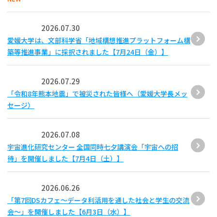
2026.07.30
愛媛大学は、文部科学省「地域構想推進プラットフォーム構
築等推進事業」に採択されました【7月24日（金）】
2026.07.29
「令和8年熊本地震」で被災された皆様へ（愛媛大学長メッ
セージ）
2026.07.08
宇宙進化研究センター 全国同時七夕講演会「宇宙への招
待」を開催しました【7月4日（土）】
2026.06.26
「第7回DSカフェ〜データ利活用を通した社会と学生の交流
会〜」を開催しました【6月3日（水）】