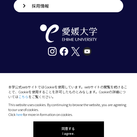
採用情報
〒790-8577愛媛県松山市道後樋又10番13号
tel. 089-927-9000
本学公式webサイトではCookieを使用しています。webサイトの閲覧を続けるこ
とで、Cookieを使用することを許可したものとみなします。Cookieの詳細につ
10-13 Dogo-Himata, Matsuyama, Ehime 790-
いては
こちら
をご覧ください。
8577 Japan
This website uses cookies. By continuing to browse the website, you are agreeing
Phone: +81 89-927-9000
to our use of cookies.
Click
here
for more in formation on cookies.
(C) 2026 Ehime University.
同意する
I agree.