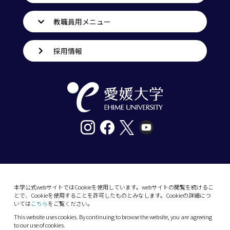
教職員用メニュー
採用情報
〒790-8577愛媛県松山市道後樋又10番13号
tel. 089-927-9000
本学公式webサイトではCookieを使用しています。webサイトの閲覧を続けるこ
とで、Cookieを使用することを許可したものとみなします。Cookieの詳細につ
10-13 Dogo-Himata, Matsuyama, Ehime 790-
いては
こちら
をご覧ください。
8577 Japan
This website uses cookies. By continuing to browse the website, you are agreeing
Phone: +81 89-927-9000
to our use of cookies.