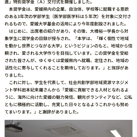
進」特別奨学金（Ａ）交付式を開催しました。
本奨学金は、愛媛県内の企業、自治体、学校等に就職する意欲
のある3年次の学部学生（医学部医学科は５年次）を対象に交付さ
れるもので、愛媛大学基金の活用により今年度創設されました。
はじめに、出席者の紹介があり、その後、大橋裕一学長から対
象学生に奨学金の目録が授与され、「本学は、「輝く個性で地域
を動かし世界とつながる大学」というビジョンのもと、地域から信
頼され、愛される大学作りを目指しています。この奨学金を受給
された皆さんが、ゆくゆくは愛媛県内へ就職、定住され、地域の
活性化に寄与してくれることを期待しております。」と挨拶があ
りました。
これに対し、学生を代表して、社会共創学部地域資源マネジメ
ント学科岩本妃来羅さんから「愛媛に貢献できる人材となれるよ
うに、海外に向けた愛媛の魅力発信、観光ボランティアなど、公私
ともに積極的に活動し、充実した日々となるようこれからも努め
てまいります。」と謝辞がありました。