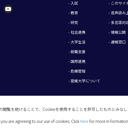
- 入試
- このサ
- 教育
- 音声読
- 研究
- 多言語対
- 社会連携
- 情報公開
- 大学生活
- 通報窓口
- 就職支援
- 国際連携
- 危機管理
- 愛媛大学について
イトの閲覧を続けることで、Cookieを使用することを許可したものとみな
(C) 2026 Ehime University.
 you are agreeing to our use of cookies.
Click
here
for more in formation