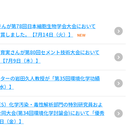
さんが第78回日本細胞生物学会大会において
賞しました。【7月14日（火）】
NEW
育実さんが第80回セメント技術大会において
【7月9日（木）】
ターの岩田久人教授が「第35回環境化学功績
（水）】
ES）化学汚染・毒性解析部門の特別研究員およ
同大会(第34回環境化学討論会)において「優秀
6日（金）】