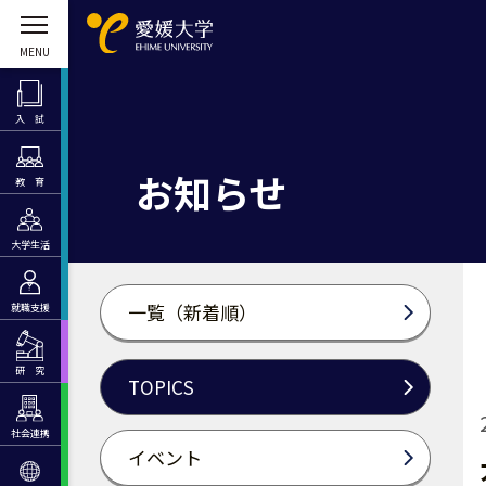
入 試
お知らせ
教 育
大学生活
一覧（新着順）
就職支援
研 究
TOPICS
社会連携
イベント