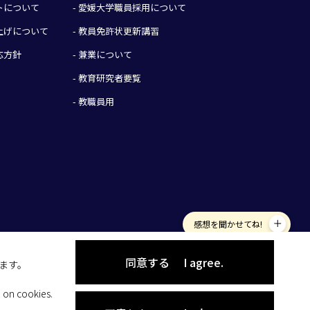
イトについて
- 愛媛大学職員採用について
み上げについて
- 教員免許状更新講習
応方針
- 兼業について
- 教育研究者要覧
- 教職員用
感想を聞かせてね!
同意する
I agree.
します。
 on cookies.