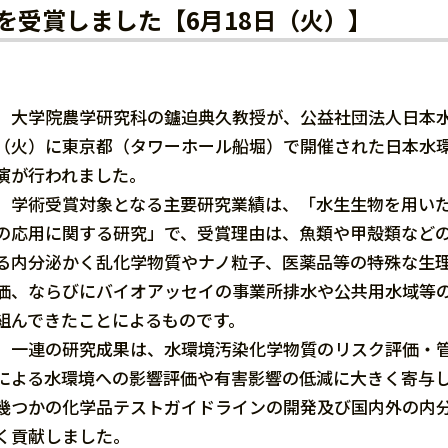
を受賞しました【6月18日（火）】
大学院農学研究科の鑪迫典久教授が、公益社団法人日本水環
（火）に東京都（タワーホール船堀）で開催された日本水環
演が行われました。
学術受賞対象となる主要研究業績は、「水生生物を用いた
の応用に関する研究」で、受賞理由は、魚類や甲殻類など
る内分泌かく乱化学物質やナノ粒子、医薬品等の特殊な生
価、ならびにバイオアッセイの事業所排水や公共用水域等
組んできたことによるものです。
一連の研究成果は、水環境汚染化学物質のリスク評価・管
による水環境への影響評価や有害影響の低減に大きく寄与し
幾つかの化学品テストガイドラインの開発及び国内外の内
く貢献しました。