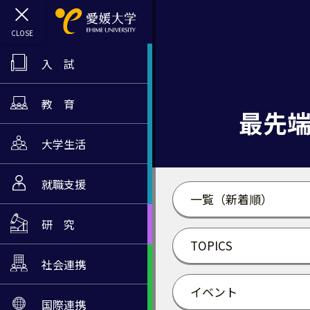
入 試
教 育
最先端研
大学生活
就職支援
一覧（新着順）
研 究
TOPICS
社会連携
イベント
国際連携