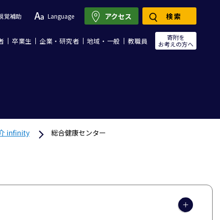
アクセス
検索
視覚補助
Language
寄附を
者
卒業生
企業・研究者
地域・一般
教職員
お考えの方へ
nfinity
総合健康センター