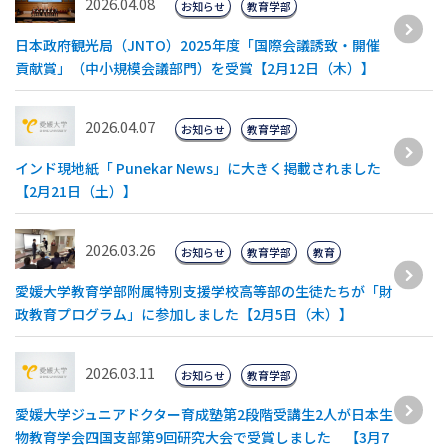
2026.04.08
お知らせ
教育学部
日本政府観光局（JNTO）2025年度「国際会議誘致・開催
貢献賞」（中小規模会議部門）を受賞【2月12日（木）】
2026.04.07
お知らせ
教育学部
インド現地紙「 Punekar News」に大きく掲載されました
【2月21日（土）】
2026.03.26
お知らせ
教育学部
教育
愛媛大学教育学部附属特別支援学校高等部の生徒たちが「財
政教育プログラム」に参加しました【2月5日（木）】
2026.03.11
お知らせ
教育学部
愛媛大学ジュニアドクター育成塾第2段階受講生2人が日本生
物教育学会四国支部第9回研究大会で受賞しました 【3月7