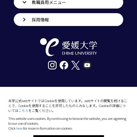
教職員用メニュー
採用情報
〒790-8577愛媛県松山市道後樋又10番13号
tel. 089-927-9000
本学公式webサイトではCookieを使用しています。webサイトの閲覧を続けるこ
とで、Cookieを使用することを許可したものとみなします。Cookieの詳細につ
10-13 Dogo-Himata, Matsuyama, Ehime 790-
いては
こちら
をご覧ください。
8577 Japan
This website uses cookies. By continuing to browse the website, you are agreeing
Phone: +81 89-927-9000
to our use of cookies.
Click
here
for more in formation on cookies.