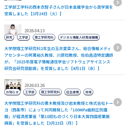
工学部工学科の西本衣智子さんが日本金属学会から奨学賞を
受賞しました【3月24日（火）】
2026.04.13
研究
工学部
理工学研究科
デジタル情報人材育成機構
大学院理工学研究科2年生の玉井愛菜さん、総合情報メディ
アセンターの阿萬裕久教授、川原稔教授、佐伯昌造特定講師
が、「2025年度電子情報通信学会ソフトウェアサイエンス
研究会研究奨励賞」を受賞しました【4月1日（水）】
2026.03.26
お知らせ
工学部
理工学研究科
社会連携
地域
大学院理工学研究科の黄木教授及び岩本教授と株式会社トー
ヨ（西条市）によって共同開発した「100MPa級耐圧防護
服」が経済産業省「第10回ものづくり⽇本⼤賞四国産業振
興賞」を受賞しました【3⽉23⽇（⽉）】