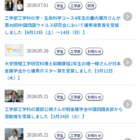
2026.07.01
学生
工学部
研究
工学部工学科化学・生命科学コース4年生の壷内葉月さんが
第40回中国四国ウイルス研究会において優秀発表賞を受賞
しました【6月13日（土）～14日（日）】
2026.05.26
学生
工学部
お知らせ
大学院理工学研究科博士前期課程2年生の橋一輝さんが日本
金属学会から優秀ポスター賞を受賞しました【3月12日
（木）】
2026.05.21
学生
工学部
お知らせ
⼯学部⼯学科の渡部公規さんが軽⾦属学会中国四国⽀部から
奨励賞を受賞しました【3⽉24⽇（⽕）】
2026.05.21
学生
工学部
お知らせ