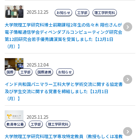
2025.12.25
お知らせ
工学部
理工学研究科
大学院理工学研究科博士前期課程2年生の佐々木 翔也さんが
電子情報通信学会ディペンダブルコンピューティング研究会
第12回研究会若手優秀講演賞を受賞しました【12月1日
（月）】
2025.12.04
国際
工学部
国際連携
お知らせ
インド共和国パニマラー工科大学と学術交流に関する協定書
及び学生交流に関する覚書を締結しました【12月1日
（月）】
2025.11.25
教員等公募
工学部
理工学研究科
大学院理工学研究科理工学専攻特定教員（教授もしくは准教