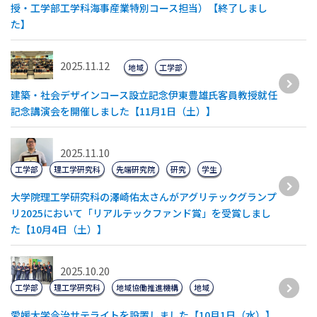
授・工学部工学科海事産業特別コース担当）【終了しまし
た】
2025.11.12
地域
工学部
建築・社会デザインコース設立記念伊東豊雄氏客員教授就任
記念講演会を開催しました【11月1日（土）】
2025.11.10
工学部
理工学研究科
先端研究院
研究
学生
大学院理工学研究科の澤崎佑太さんがアグリテックグランプ
リ2025において「リアルテックファンド賞」を受賞しまし
た【10月4日（土）】
2025.10.20
工学部
理工学研究科
地域協働推進機構
地域
愛媛大学今治サテライトを設置しました【10月1日（水）】