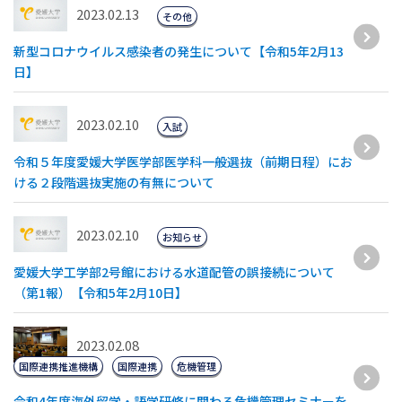
2023.02.13
その他
新型コロナウイルス感染者の発生について【令和5年2月13
日】
2023.02.10
入試
令和５年度愛媛大学医学部医学科一般選抜（前期日程）にお
ける２段階選抜実施の有無について
2023.02.10
お知らせ
愛媛大学工学部2号館における水道配管の誤接続について
（第1報）【令和5年2月10日】
2023.02.08
国際連携推進機構
国際連携
危機管理
令和4年度海外留学・語学研修に関わる危機管理セミナーを