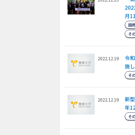
20
月1
国
そ
令和
2022.12.19
施し
そ
新型
2022.12.19
年1
そ