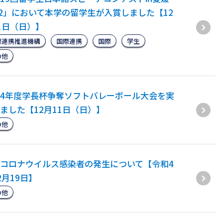
22」において本学の留学生が入賞しました【12
1日（日）】
際連携推進機構
国際連携
国際
学生
の他
4年度学長杯争奪ソフトバレーボール大会を実
ました【12月11日（日）】
の他
コロナウイルス感染者の発生について【令和4
2月19日】
の他