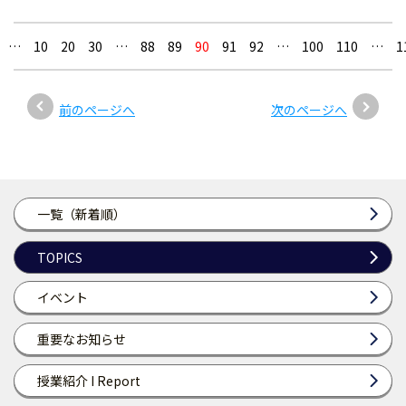
…
10
20
30
…
88
89
90
91
92
…
100
110
…
1
前のページへ
次のページへ
一覧（新着順）
TOPICS
イベント
重要なお知らせ
授業紹介 I Report