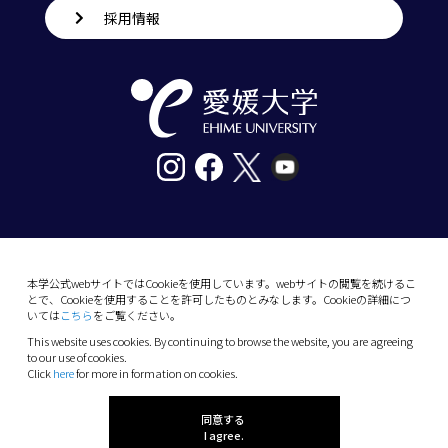
採用情報
〒790-8577愛媛県松山市道後樋又10番13号
tel. 089-927-9000
本学公式webサイトではCookieを使用しています。webサイトの閲覧を続けるこ
とで、Cookieを使用することを許可したものとみなします。Cookieの詳細につ
10-13 Dogo-Himata, Matsuyama, Ehime 790-
いては
こちら
をご覧ください。
8577 Japan
This website uses cookies. By continuing to browse the website, you are agreeing
Phone: +81 89-927-9000
to our use of cookies.
Click
here
for more in formation on cookies.
(C) 2026 Ehime University.
同意する
I agree.